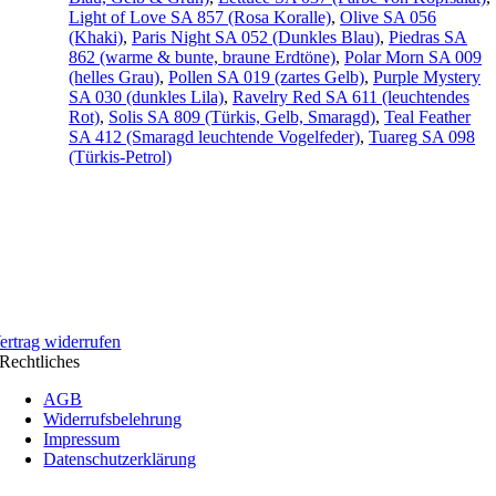
Light of Love SA 857 (Rosa Koralle)
,
Olive SA 056
(Khaki)
,
Paris Night SA 052 (Dunkles Blau)
,
Piedras SA
862 (warme & bunte, braune Erdtöne)
,
Polar Morn SA 009
(helles Grau)
,
Pollen SA 019 (zartes Gelb)
,
Purple Mystery
SA 030 (dunkles Lila)
,
Ravelry Red SA 611 (leuchtendes
Rot)
,
Solis SA 809 (Türkis, Gelb, Smaragd)
,
Teal Feather
SA 412 (Smaragd leuchtende Vogelfeder)
,
Tuareg SA 098
(Türkis-Petrol)
ertrag widerrufen
Rechtliches
AGB
Widerrufsbelehrung
Impressum
Datenschutzerklärung