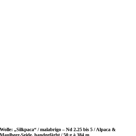
Wolle: „Silkpaca“ / malabrigo – Nd 2.25 bis 5 / Alpaca &
Maulbeer-Seide, handgefärbt / 50 g à 384 m