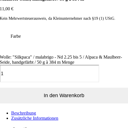
11,00
€
Kein Mehrwertsteuerausweis, da Kleinunternehmer nach §19 (1) UStG.
Farbe
Wolle: "Silkpaca" / malabrigo - Nd 2.25 bis 5 / Alpaca & Maulbeer-
Seide, handgefärbt / 50 g à 384 m Menge
In den Warenkorb
Beschreibung
Zusätzliche Informationen