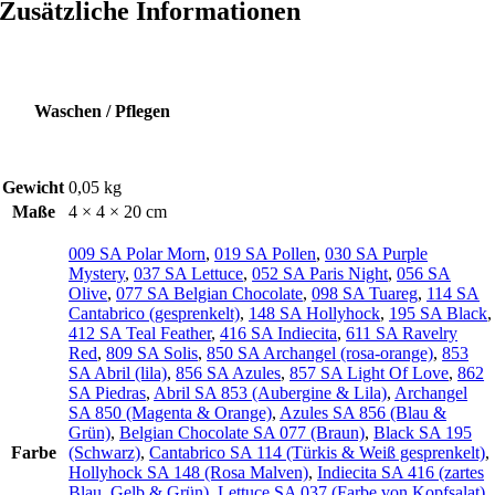
Zusätzliche Informationen
Waschen / Pflegen
Gewicht
0,05 kg
Maße
4 × 4 × 20 cm
009 SA Polar Morn
,
019 SA Pollen
,
030 SA Purple
Mystery
,
037 SA Lettuce
,
052 SA Paris Night
,
056 SA
Olive
,
077 SA Belgian Chocolate
,
098 SA Tuareg
,
114 SA
Cantabrico (gesprenkelt)
,
148 SA Hollyhock
,
195 SA Black
,
412 SA Teal Feather
,
416 SA Indiecita
,
611 SA Ravelry
Red
,
809 SA Solis
,
850 SA Archangel (rosa-orange)
,
853
SA Abril (lila)
,
856 SA Azules
,
857 SA Light Of Love
,
862
SA Piedras
,
Abril SA 853 (Aubergine & Lila)
,
Archangel
SA 850 (Magenta & Orange)
,
Azules SA 856 (Blau &
Grün)
,
Belgian Chocolate SA 077 (Braun)
,
Black SA 195
Farbe
(Schwarz)
,
Cantabrico SA 114 (Türkis & Weiß gesprenkelt)
,
Hollyhock SA 148 (Rosa Malven)
,
Indiecita SA 416 (zartes
Blau, Gelb & Grün)
,
Lettuce SA 037 (Farbe von Kopfsalat)
,