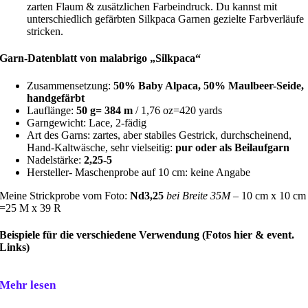
zarten Flaum & zusätzlichen Farbeindruck. Du kannst mit
unterschiedlich gefärbten Silkpaca Garnen gezielte Farbverläufe
stricken.
Garn-Datenblatt von
malabrigo „
Silkpaca“
Zusammensetzung:
50% Baby Alpaca, 50% Maulbeer-Seide,
handgefärbt
Lauflänge:
50 g= 384 m
/ 1,76 oz=420 yards
Garngewicht: Lace, 2-fädig
Art des Garns: zartes, aber stabiles Gestrick, durchscheinend,
Hand-Kaltwäsche, sehr vielseitig:
pur oder als
Beilaufgarn
Nadelstärke:
2,25-5
Hersteller- Maschenprobe auf 10 cm: keine Angabe
Meine Strickprobe vom Foto:
Nd3,25
bei Breite 35M
– 10 cm x 10 cm
=25 M x 39 R
Beispiele für die verschiedene Verwendung (Fotos hier & event.
Links)
Mehr lesen