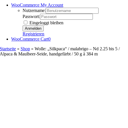
WooCommerce My Account
Nutzername:
Passwort:
Eingeloggt bleiben
Registrieren
WooCommerce Cart
0
Startseite
»
Shop
»
Wolle: „Silkpaca“ / malabrigo – Nd 2.25 bis 5 /
Alpaca & Maulbeer-Seide, handgefärbt / 50 g à 384 m