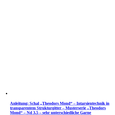
Anleitung: Schal „Theodors Mond“ – Intarsientechnik in
transparentem Strukturgitter – Musterserie „Theodors
Mond“ – Nd 3.5 – sehr unterschiedliche Garne