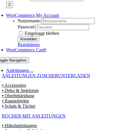
WooCommerce My Account
Nutzername:
Passwort:
Eingeloggt bleiben
Registrieren
WooCommerce Cart
0
oggle Navigation
Anleitungen
ANLEITUNGEN ZUM HERUNTERLADEN
⦁ Accessoires
⦁ Deko & Spielzeug
⦁ Oberbekleidung
⦁ Raumobjekte
⦁ Schals & Tücher
BÜCHER MIT ANLEITUNGEN
⦁ Häkelanleitungen