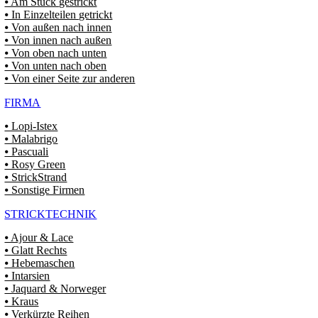
⦁ Am Stück gestrickt
⦁ In Einzelteilen getrickt
⦁ Von außen nach innen
⦁ Von innen nach außen
⦁ Von oben nach unten
⦁ Von unten nach oben
⦁ Von einer Seite zur anderen
FIRMA
⦁ Lopi-Istex
⦁ Malabrigo
⦁ Pascuali
⦁ Rosy Green
⦁ StrickStrand
⦁ Sonstige Firmen
STRICKTECHNIK
⦁ Ajour & Lace
⦁ Glatt Rechts
⦁ Hebemaschen
⦁ Intarsien
⦁ Jaquard & Norweger
⦁ Kraus
⦁ Verkürzte Reihen