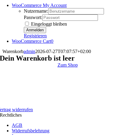
WooCommerce My Account
Nutzername:
Passwort:
Eingeloggt bleiben
Registrieren
WooCommerce Cart
0
Warenkorb
admin
2026-07-27T07:07:57+02:00
Dein Warenkorb ist leer
Zum Shop
ertrag widerrufen
Rechtliches
AGB
Widerrufsbelehrung