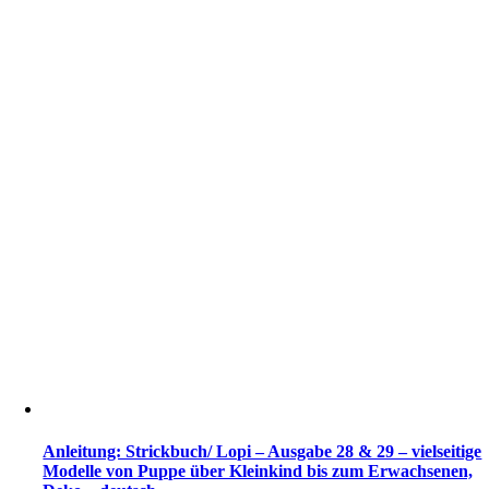
Anleitung: Strickbuch/ Lopi – Ausgabe 28 & 29 – vielseitige
Modelle von Puppe über Kleinkind bis zum Erwachsenen,