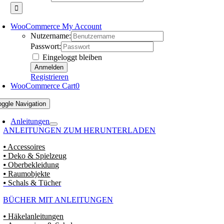
WooCommerce My Account
Nutzername:
Passwort:
Eingeloggt bleiben
Registrieren
WooCommerce Cart
0
oggle Navigation
Anleitungen
ANLEITUNGEN ZUM HERUNTERLADEN
⦁ Accessoires
⦁ Deko & Spielzeug
⦁ Oberbekleidung
⦁ Raumobjekte
⦁ Schals & Tücher
BÜCHER MIT ANLEITUNGEN
⦁ Häkelanleitungen