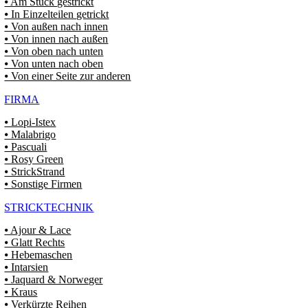
⦁ Am Stück gestrickt
⦁ In Einzelteilen getrickt
⦁ Von außen nach innen
⦁ Von innen nach außen
⦁ Von oben nach unten
⦁ Von unten nach oben
⦁ Von einer Seite zur anderen
FIRMA
⦁ Lopi-Istex
⦁ Malabrigo
⦁ Pascuali
⦁ Rosy Green
⦁ StrickStrand
⦁ Sonstige Firmen
STRICKTECHNIK
⦁ Ajour & Lace
⦁ Glatt Rechts
⦁ Hebemaschen
⦁ Intarsien
⦁ Jaquard & Norweger
⦁ Kraus
⦁ Verkürzte Reihen