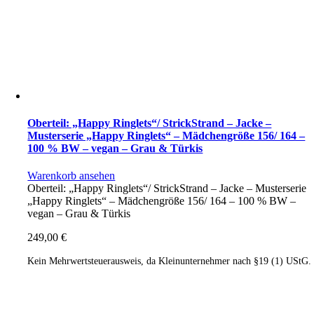
Oberteil: „Happy Ringlets“/ StrickStrand – Jacke –
Musterserie „Happy Ringlets“ – Mädchengröße 156/ 164 –
100 % BW – vegan – Grau & Türkis
Warenkorb ansehen
Oberteil: „Happy Ringlets“/ StrickStrand – Jacke – Musterserie
„Happy Ringlets“ – Mädchengröße 156/ 164 – 100 % BW –
vegan – Grau & Türkis
249,00
€
Kein Mehrwertsteuerausweis, da Kleinunternehmer nach §19 (1) UStG.