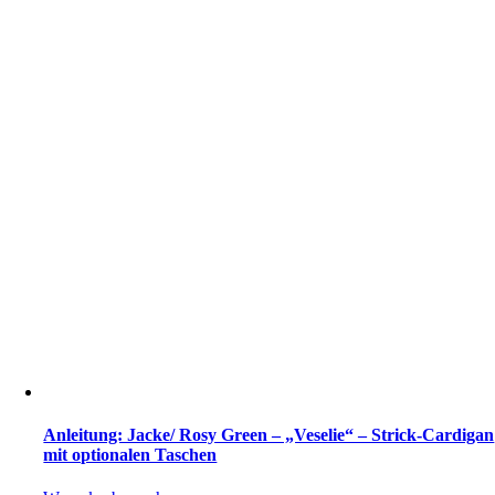
Anleitung: Jacke/ Rosy Green – „Veselie“ – Strick-Cardigan
mit optionalen Taschen