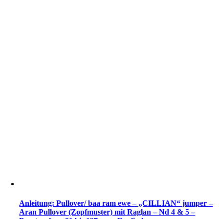
Anleitung: Pullover/ baa ram ewe – „CILLIAN“ jumper –
Aran Pullover (Zopfmuster) mit Raglan – Nd 4 & 5 –