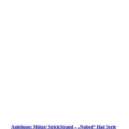
Anleitung: Mütze/ StrickStrand – „Nubed“ Hat/ Serie