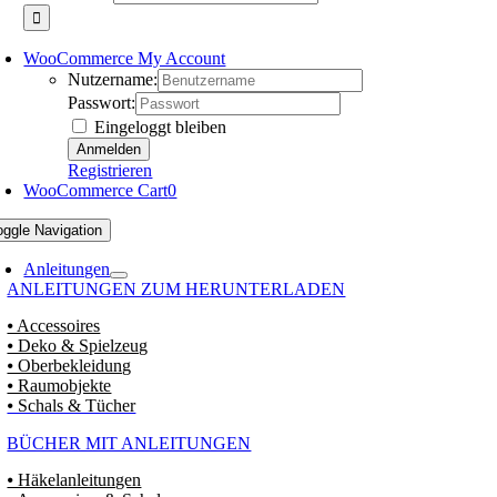
WooCommerce My Account
Nutzername:
Passwort:
Eingeloggt bleiben
Registrieren
WooCommerce Cart
0
oggle Navigation
Anleitungen
ANLEITUNGEN ZUM HERUNTERLADEN
⦁ Accessoires
⦁ Deko & Spielzeug
⦁ Oberbekleidung
⦁ Raumobjekte
⦁ Schals & Tücher
BÜCHER MIT ANLEITUNGEN
⦁ Häkelanleitungen