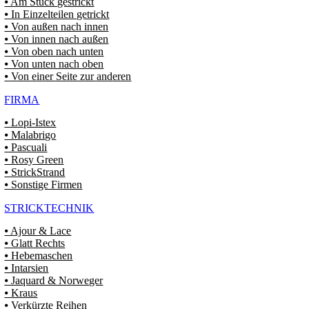
⦁ Am Stück gestrickt
⦁ In Einzelteilen getrickt
⦁ Von außen nach innen
⦁ Von innen nach außen
⦁ Von oben nach unten
⦁ Von unten nach oben
⦁ Von einer Seite zur anderen
FIRMA
⦁ Lopi-Istex
⦁ Malabrigo
⦁ Pascuali
⦁ Rosy Green
⦁ StrickStrand
⦁ Sonstige Firmen
STRICKTECHNIK
⦁ Ajour & Lace
⦁ Glatt Rechts
⦁ Hebemaschen
⦁ Intarsien
⦁ Jaquard & Norweger
⦁ Kraus
⦁ Verkürzte Reihen