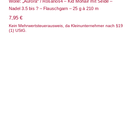
Wolle: „Aurora“ / Rosários4 – Kid Mohair mit Seide –
Nadel 3.5 bis ? – Flauschgarn – 25 g à 210 m
7,95
€
Kein Mehrwertsteuerausweis, da Kleinunternehmer nach §19
(1) UStG.
Wolle: „Baby Silk Lace“ / Kremke Soul
Wool / Nd 3-5/ Alpaka-Seiden-
Flauschgarn/ 25 g à ca. 210 m