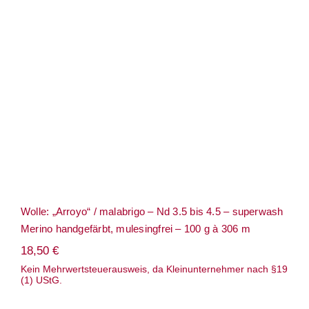
Wolle: „Arroyo“ / malabrigo – Nd 3.5 bis
4.5 – superwash Merino handgefärbt,
mulesingfrei – 100 g à 306 m
Wolle: „Arroyo“ / malabrigo – Nd 3.5 bis 4.5 – superwash
Merino handgefärbt, mulesingfrei – 100 g à 306 m
18,50
€
Kein Mehrwertsteuerausweis, da Kleinunternehmer nach §19
(1) UStG.