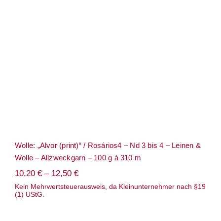
Wolle: „Alvor (print)“ / Rosários4 – Nd 3
bis 4 – Leinen & Wolle – Allzweckgarn –
100 g à 310 m
Wolle: „Alvor (print)“ / Rosários4 – Nd 3 bis 4 – Leinen &
Wolle – Allzweckgarn – 100 g à 310 m
10,20
€
–
12,50
€
Kein Mehrwertsteuerausweis, da Kleinunternehmer nach §19
(1) UStG.