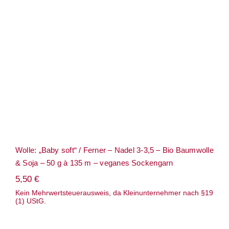
Wolle: „Baby soft“ / Ferner – Nadel 3-3,5
– Bio Baumwolle & Soja – 50 g à 135 m –
veganes Sockengarn
Wolle: „Baby soft“ / Ferner – Nadel 3-3,5 – Bio Baumwolle
& Soja – 50 g à 135 m – veganes Sockengarn
5,50
€
Kein Mehrwertsteuerausweis, da Kleinunternehmer nach §19
(1) UStG.