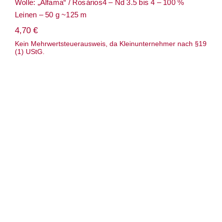
Wolle: „Alfama“ / Rosários4 – Nd 3.5 bis 4 – 100 %
Leinen – 50 g ~125 m
4,70
€
Kein Mehrwertsteuerausweis, da Kleinunternehmer nach §19
(1) UStG.
Wolle: „Alpaca“ / Rosários4 / Nd 3.5 bis
4.5 / Alpaca/ 50 g ~ 110 m