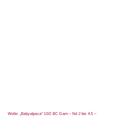
Wolle: „Babyalpaca“ 10/2 BC Garn – Nd
2 bis 4.5 – Fingering/Lace – Alpaca – RAS
zertifiziert – 250 m
Wolle: „Babyalpaca“ 10/2 BC Garn – Nd 2 bis 4.5 –