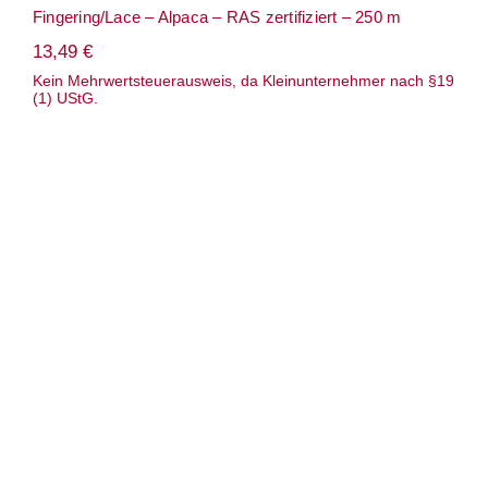
Fingering/Lace – Alpaca – RAS zertifiziert – 250 m
13,49
€
Kein Mehrwertsteuerausweis, da Kleinunternehmer nach §19
(1) UStG.
Wolle: „Balayage“ / Pascuali – Nd 3.25 –
Babyalpaka & Bio-Merino / 50 g à 175 m