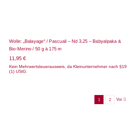
Wolle: „Balayage“ / Pascuali – Nd 3.25 – Babyalpaka &
Bio-Merino / 50 g à 175 m
11,95
€
Kein Mehrwertsteuerausweis, da Kleinunternehmer nach §19
(1) UStG.
Vor
1
2