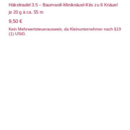
Häkelnadel 3.5 – Baumwoll-Miniknäuel-Kits zu 6 Knäuel
je 20 g à ca. 55 m
9,50
€
Kein Mehrwertsteuerausweis, da Kleinunternehmer nach §19
(1) UStG.
Wolle: „Arctic Pearl“/ Pascuali – Nd 3-
3.5/ SeaCell mit Meeresalgen/ vegan/50 g à
ca. 245 m