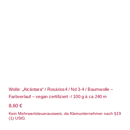
Term
Wolle: „Alcântara“ / Rosários4 / Nd 3-4 /
Baumwolle – Farbverlauf – vegan
zertifiziert -/ 100 g à ca 240 m
Links
Konta
Vers
Zahl
Wolle: „Alcântara“ / Rosários4 / Nd 3-4 / Baumwolle –
Ware
Farbverlauf – vegan zertifiziert -/ 100 g à ca 240 m
8,60
€
Mein
Kein Mehrwertsteuerausweis, da Kleinunternehmer nach §19
(1) UStG.
Recht