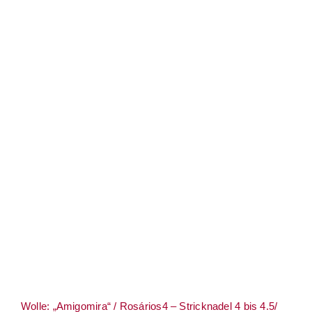
Wolle: „Amigomira“ / Rosários4 –
Stricknadel 4 bis 4.5/ Häkelnadel 3.5 –
Baumwoll-Miniknäuel-Kits zu 6 Knäuel je
20 g à ca. 55 m
Wolle: „Amigomira“ / Rosários4 – Stricknadel 4 bis 4.5/