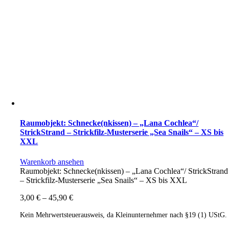
Raumobjekt: Schnecke(nkissen) – „Lana Cochlea“/
StrickStrand – Strickfilz-Musterserie „Sea Snails“ – XS bis
XXL
Warenkorb ansehen
Raumobjekt: Schnecke(nkissen) – „Lana Cochlea“/ StrickStrand
– Strickfilz-Musterserie „Sea Snails“ – XS bis XXL
3,00
€
–
45,90
€
Kein Mehrwertsteuerausweis, da Kleinunternehmer nach §19 (1) UStG.