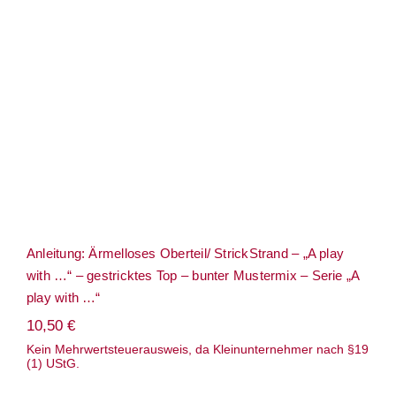
Anleitung: Ärmelloses Oberteil/
StrickStrand – „A play with …“ –
gestricktes Top – bunter Mustermix –
Serie „A play with …“
Anleitung: Ärmelloses Oberteil/ StrickStrand – „A play
with …“ – gestricktes Top – bunter Mustermix – Serie „A
play with …“
10,50
€
Kein Mehrwertsteuerausweis, da Kleinunternehmer nach §19
(1) UStG.