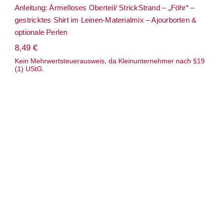
Anleitung: Ärmelloses Oberteil/ StrickStrand – „Föhr“ –
gestricktes Shirt im Leinen-Materialmix – Ajourborten &
optionale Perlen
8,49
€
Kein Mehrwertsteuerausweis, da Kleinunternehmer nach §19
(1) UStG.
Anleitung: Ärmelloses Oberteil/
StrickStrand – „Summer Net“ – gestrickte
Tunika – Leinen – Netzmuster Nd 4