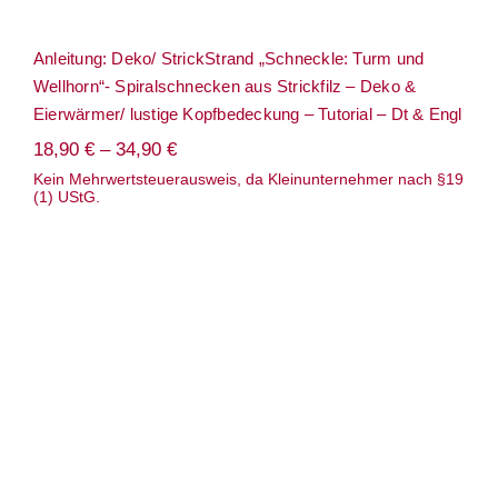
Anleitung: Deko/ StrickStrand „Schneckle: Turm und
Wellhorn“- Spiralschnecken aus Strickfilz – Deko &
Eierwärmer/ lustige Kopfbedeckung – Tutorial – Dt & Engl
18,90
€
–
34,90
€
Kein Mehrwertsteuerausweis, da Kleinunternehmer nach §19
(1) UStG.
Anleitung: Häkelbuch – „Happy
Häkelfriends“ – Niedliche Amigurumis