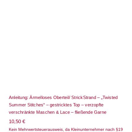
Anleitung: Ärmelloses Oberteil/
StrickStrand – „Twisted Summer
Stitches“ – gestricktes Top – verzopfte
verschränkte Maschen & Lace – fließende
Garne
Anleitung: Ärmelloses Oberteil/ StrickStrand – „Twisted
Summer Stitches“ – gestricktes Top – verzopfte
verschränkte Maschen & Lace – fließende Garne
10,50
€
Kein Mehrwertsteuerausweis, da Kleinunternehmer nach §19