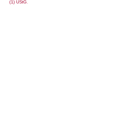
(1) UStG.
Anleitung: Jacke/ baa ram ewe – „Orla“
Aran Jacke (Zopfmuster) – Nadel 4 & 5 –
Brustweite 81 bis 127 cm – Englisch