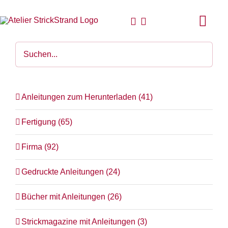
Zum
Inhalt
Togg
springen
Navi
Start
Anlei
Anleitungen zum Herunterladen
(41)
Stric
Fertigung
(65)
Für D
Firma
(92)
Woll
Gedruckte Anleitungen
(24)
Philo
Bücher mit Anleitungen
(26)
Strickmagazine mit Anleitungen
(3)
Blog