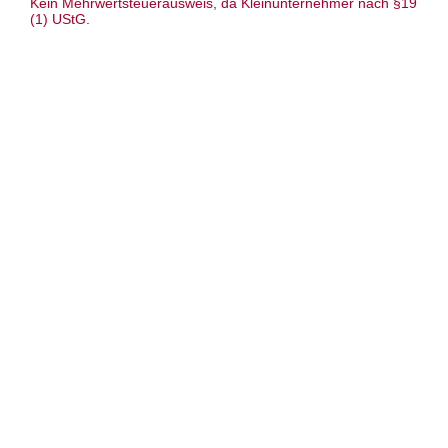
Kein Mehrwertsteuerausweis, da Kleinunternehmer nach §19
(1) UStG.
Anleitung: Häkelbuch „Schlüsseltiere
häkeln – Kleine Freunde für unterwegs“ –
Esther Konrad