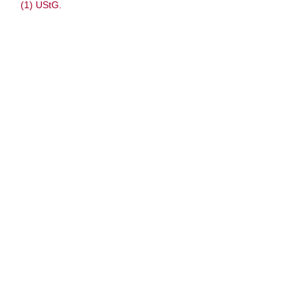
(1) UStG.
Anleitung: Deko/ StrickStrand
„Schneckle: Turm und Wellhorn“-
Spiralschnecken aus Strickfilz – Deko &
Eierwärmer/ lustige Kopfbedeckung –
Tutorial – Dt & Engl