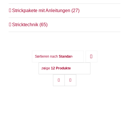
Strickpakete mit Anleitungen
(27)
Term
Stricktechnik
(65)
Links
Konta
Sortieren nach
Standard-Sortierung
Vers
zeige
12 Produkte
Zahl
Ware
Mein
Recht