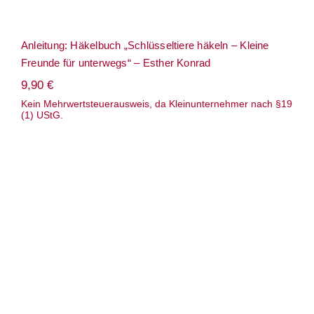
Anleitung: Häkelbuch „Schlüsseltiere häkeln – Kleine
Freunde für unterwegs“ – Esther Konrad
9,90
€
Kein Mehrwertsteuerausweis, da Kleinunternehmer nach §19
(1) UStG.
Anleitung: Häkelbuch/ Lopi – Nummer 35
– vielfältiger Anleitungs-Reigen