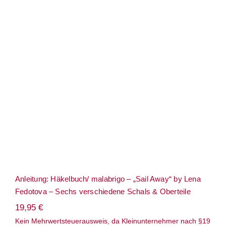
Anleitung: Häkelbuch/ malabrigo – „Sail
Away“ by Lena Fedotova – Sechs
verschiedene Schals & Oberteile
Anleitung: Häkelbuch/ malabrigo – „Sail Away“ by Lena
Fedotova – Sechs verschiedene Schals & Oberteile
19,95
€
Kein Mehrwertsteuerausweis, da Kleinunternehmer nach §19