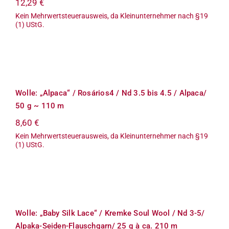
12,29
€
Kein Mehrwertsteuerausweis, da Kleinunternehmer nach §19
Termine
(1) UStG.
Links
Wolle: „Alpaca“ / Rosários4 / Nd 3.5
bis 4.5 / Alpaca/ 50 g ~ 110 m
Kontakt
Wolle: „Alpaca“ / Rosários4 / Nd 3.5 bis 4.5 / Alpaca/
50 g ~ 110 m
Versand
8,60
€
Kein Mehrwertsteuerausweis, da Kleinunternehmer nach §19
Zahlungsarten
(1) UStG.
Warenkorb
Wolle: „Baby Silk Lace“ / Kremke
Soul Wool / Nd 3-5/ Alpaka-Seiden-
Mein Konto
Flauschgarn/ 25 g à ca. 210 m
Wolle: „Baby Silk Lace“ / Kremke Soul Wool / Nd 3-5/
Rechtliches
Alpaka-Seiden-Flauschgarn/ 25 g à ca. 210 m