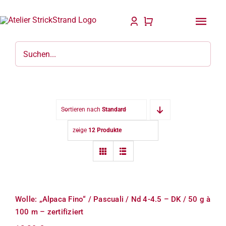
Zum
Inhalt
Togg
springen
Navi
Startseite
Anleitungen & Bücher
Strick & Taschenzubehör
Sortieren nach
Standard-Sortierung
zeige
12 Produkte
Für Dich gefertigt
Wolle: „Alpaca Fino“ / Pascuali / Nd
Wolle & Garne
4-4.5 – DK / 50 g à 100 m –
zertifiziert
Philosophie
Wolle: „Alpaca Fino“ / Pascuali / Nd 4-4.5 – DK / 50 g à
100 m – zertifiziert
Blog