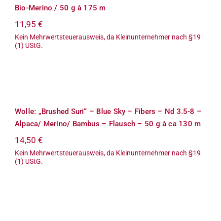
Bio-Merino / 50 g à 175 m
11,95
€
Kein Mehrwertsteuerausweis, da Kleinunternehmer nach §19
(1) UStG.
Wolle: „Brushed Suri“ – Blue Sky –
Fibers – Nd 3.5-8 – Alpaca/ Merino/
Bambus – Flausch – 50 g à ca 130 m
Wolle: „Brushed Suri“ – Blue Sky – Fibers – Nd 3.5-8 –
Alpaca/ Merino/ Bambus – Flausch – 50 g à ca 130 m
14,50
€
Kein Mehrwertsteuerausweis, da Kleinunternehmer nach §19
(1) UStG.
Wolle: „Cânhamo Tweed“ / Rosários4
– Merino mulesingfrei/ Alpaca/
Hanf/ Viscose – Nadel 3.5-4 – 50 g à
ca. 130 m