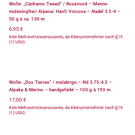
Wolle: „Cânhamo Tweed“ / Rosários4 – Merino
mulesingfrei/ Alpaca/ Hanf/ Viscose – Nadel 3.5-4 –
50 g à ca. 130 m
6,95
€
Kein Mehrwertsteuerausweis, da Kleinunternehmer nach §19
(1) UStG.
Wolle: „Dos Tierras“ / malabrigo –
Nd 3.75-4.5 – Alpaka & Merino –
handgefärbt – 100 g à 193 m
Wolle: „Dos Tierras“ / malabrigo – Nd 3.75-4.5 –
Alpaka & Merino – handgefärbt – 100 g à 193 m
17,00
€
Kein Mehrwertsteuerausweis, da Kleinunternehmer nach §19
(1) UStG.
Wolle: „Metalico“ / Blue Sky Fibers /