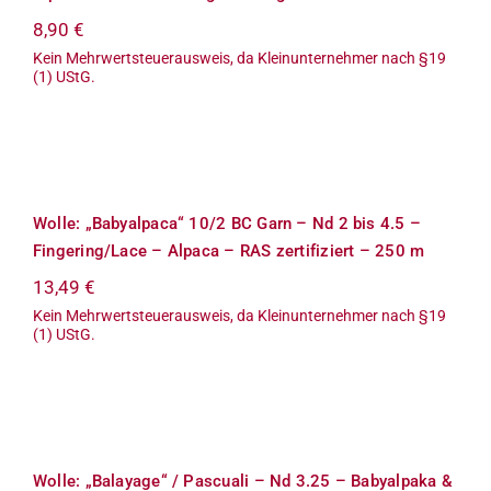
8,90
€
Kein Mehrwertsteuerausweis, da Kleinunternehmer nach §19
(1) UStG.
Wolle: „Babyalpaca“ 10/2 BC Garn –
Nd 2 bis 4.5 – Fingering/Lace –
Alpaca – RAS zertifiziert – 250 m
Wolle: „Babyalpaca“ 10/2 BC Garn – Nd 2 bis 4.5 –
Fingering/Lace – Alpaca – RAS zertifiziert – 250 m
13,49
€
Kein Mehrwertsteuerausweis, da Kleinunternehmer nach §19
(1) UStG.
Wolle: „Balayage“ / Pascuali – Nd 3.25
– Babyalpaka & Bio-Merino / 50 g à
175 m
Wolle: „Balayage“ / Pascuali – Nd 3.25 – Babyalpaka &