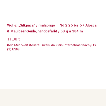
Wolle: „Silkpaca“ / malabrigo – Nd
2.25 bis 5 / Alpaca & Maulbeer-Seide,
handgefärbt / 50 g à 384 m
Wolle: „Silkpaca“ / malabrigo – Nd 2.25 bis 5 / Alpaca
& Maulbeer-Seide, handgefärbt / 50 g à 384 m
11,00
€
Kein Mehrwertsteuerausweis, da Kleinunternehmer nach §19
(1) UStG.