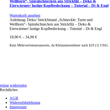
Wellhorn“- Spiralschnecken aus Strickfilz – Deko &
Eierwärmer/ lustige Kopfbedeckung – Tutorial – Dt & Engl
Warenkorb ansehen
Anleitung: Deko/ StrickStrand „Schneckle: Turm und
Wellhorn“- Spiralschnecken aus Strickfilz – Deko &
Eierwärmer/ lustige Kopfbedeckung – Tutorial – Dt & Engl
18,90
€
–
34,90
€
Kein Mehrwertsteuerausweis, da Kleinunternehmer nach §19 (1) UStG.
ertrag widerrufen
Rechtliches
AGB
Widerrufsbelehrung
Impressum