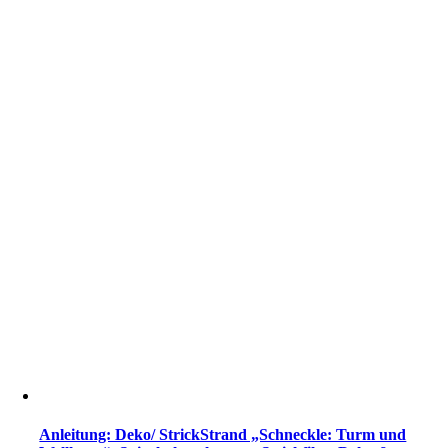
Anleitung: Deko/ StrickStrand „Schneckle: Turm und