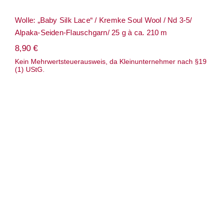
Wolle: „Baby Silk Lace“ / Kremke Soul Wool / Nd 3-5/
Alpaka-Seiden-Flauschgarn/ 25 g à ca. 210 m
8,90
€
Kein Mehrwertsteuerausweis, da Kleinunternehmer nach §19
(1) UStG.
Wolle: „Baby soft“ / Ferner – Nadel 3-3,5
– Bio Baumwolle & Soja – 50 g à 135 m –
veganes Sockengarn