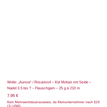
Wolle: „Aurora“ / Rosários4 – Kid
Mohair mit Seide – Nadel 3.5 bis ? –
Flauschgarn – 25 g à 210 m
Wolle: „Aurora“ / Rosários4 – Kid Mohair mit Seide –
Nadel 3.5 bis ? – Flauschgarn – 25 g à 210 m
7,95
€
Kein Mehrwertsteuerausweis, da Kleinunternehmer nach §19
(1) UStG.