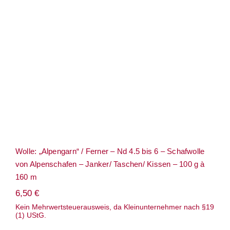
Wolle: „Alpengarn“ / Ferner – Nd 4.5 bis
6 – Schafwolle von Alpenschafen – Janker/
Taschen/ Kissen – 100 g à 160 m
Wolle: „Alpengarn“ / Ferner – Nd 4.5 bis 6 – Schafwolle
von Alpenschafen – Janker/ Taschen/ Kissen – 100 g à
160 m
6,50
€
Kein Mehrwertsteuerausweis, da Kleinunternehmer nach §19
(1) UStG.