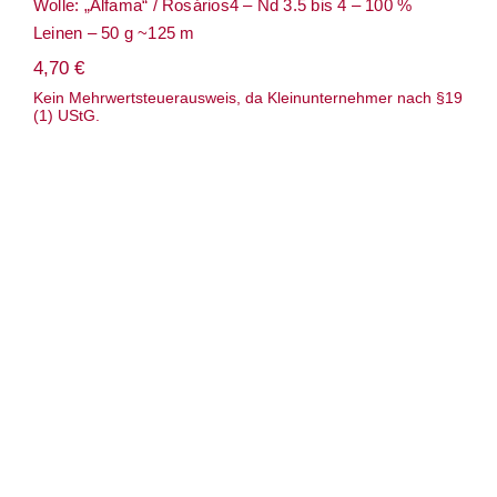
Wolle: „Alfama“ / Rosários4 – Nd 3.5 bis 4 – 100 %
Leinen – 50 g ~125 m
4,70
€
Kein Mehrwertsteuerausweis, da Kleinunternehmer nach §19
(1) UStG.
Wolle: „Alpaca Fino“ / Pascuali / Nd 4-4.5
– DK / 50 g à 100 m – zertifiziert