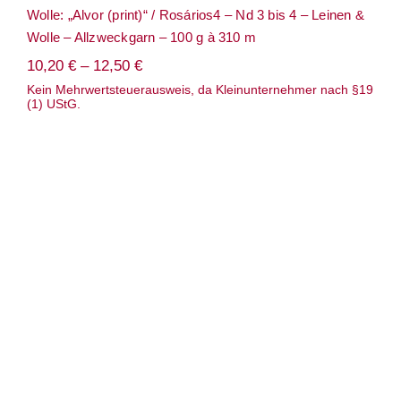
Wolle: „Alvor (print)“ / Rosários4 – Nd 3 bis 4 – Leinen &
Wolle – Allzweckgarn – 100 g à 310 m
10,20
€
–
12,50
€
Kein Mehrwertsteuerausweis, da Kleinunternehmer nach §19
(1) UStG.
Wolle: „Amigomira“ / Rosários4 –
Stricknadel 4 bis 4.5/ Häkelnadel 3.5 –
Baumwoll-Miniknäuel-Kits zu 6 Knäuel je
20 g à ca. 55 m