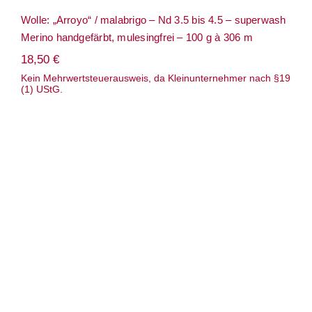
Wolle: „Arroyo“ / malabrigo – Nd 3.5 bis 4.5 – superwash
Merino handgefärbt, mulesingfrei – 100 g à 306 m
18,50
€
Kein Mehrwertsteuerausweis, da Kleinunternehmer nach §19
(1) UStG.
Wolle: „Atlântico“ / „Sunrise“ Rosários4
– Baumwolle (mit Lysell aus Seetang)
GOTS zertifiziert – 100 g = ca 180/ 150 m