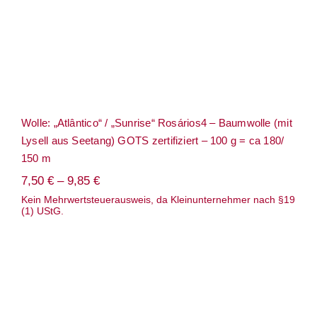
Wolle: „Atlântico“ / „Sunrise“ Rosários4 – Baumwolle (mit
Lysell aus Seetang) GOTS zertifiziert – 100 g = ca 180/
150 m
7,50
€
–
9,85
€
Kein Mehrwertsteuerausweis, da Kleinunternehmer nach §19
(1) UStG.