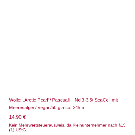
Wolle: „Arctic Pearl“/ Pascuali – Nd 3-
3.5/ SeaCell mit Meeresalgen/ vegan/50 g à
ca. 245 m
Wolle: „Arctic Pearl“/ Pascuali – Nd 3-3.5/ SeaCell mit
Meeresalgen/ vegan/50 g à ca. 245 m
14,90
€
Kein Mehrwertsteuerausweis, da Kleinunternehmer nach §19
(1) UStG.