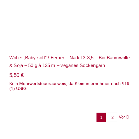
Wolle: „Baby soft“ / Ferner – Nadel 3-3,5 – Bio Baumwolle
& Soja – 50 g à 135 m – veganes Sockengarn
5,50
€
Kein Mehrwertsteuerausweis, da Kleinunternehmer nach §19
(1) UStG.
Vor
1
2