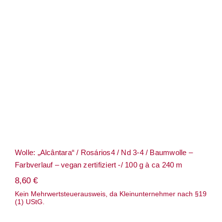
Term
Wolle: „Alcântara“ / Rosários4 / Nd 3-4 /
Baumwolle – Farbverlauf – vegan
zertifiziert -/ 100 g à ca 240 m
Links
Konta
Vers
Zahl
Wolle: „Alcântara“ / Rosários4 / Nd 3-4 / Baumwolle –
Ware
Farbverlauf – vegan zertifiziert -/ 100 g à ca 240 m
8,60
€
Mein
Kein Mehrwertsteuerausweis, da Kleinunternehmer nach §19
(1) UStG.
Recht