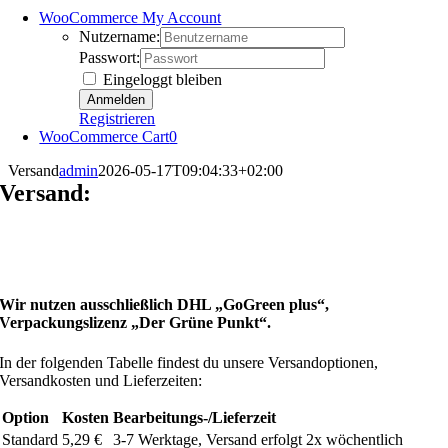
WooCommerce My Account
Nutzername:
Passwort:
Eingeloggt bleiben
Registrieren
WooCommerce Cart
0
Versand
admin
2026-05-17T09:04:33+02:00
Versand:
Wir nutzen ausschließlich DHL „GoGreen plus“,
Verpackungslizenz „Der Grüne Punkt“.
In der folgenden Tabelle findest du unsere Versandoptionen,
Versandkosten und Lieferzeiten:
Option
Kosten
Bearbeitungs-/Lieferzeit
Standard
5,29 €
3-7 Werktage, Versand erfolgt 2x wöchentlich