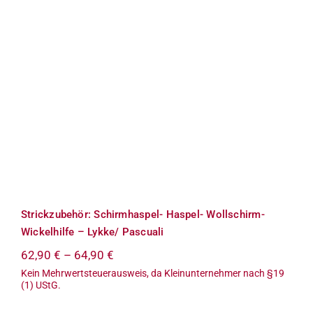
Term
Strickzubehör: Schirmhaspel-
Haspel- Wollschirm- Wickelhilfe –
Lykke/ Pascuali
Links
Konta
Vers
Zahl
Strickzubehör: Schirmhaspel- Haspel- Wollschirm-
Ware
Wickelhilfe – Lykke/ Pascuali
62,90
€
–
64,90
€
Mein
Kein Mehrwertsteuerausweis, da Kleinunternehmer nach §19
(1) UStG.
Recht