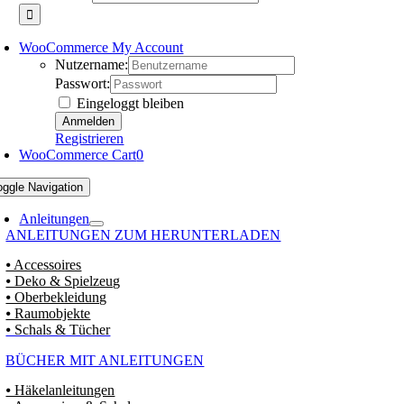
WooCommerce My Account
Nutzername:
Passwort:
Eingeloggt bleiben
Registrieren
WooCommerce Cart
0
oggle Navigation
Anleitungen
ANLEITUNGEN ZUM HERUNTERLADEN
⦁ Accessoires
⦁ Deko & Spielzeug
⦁ Oberbekleidung
⦁ Raumobjekte
⦁ Schals & Tücher
BÜCHER MIT ANLEITUNGEN
⦁ Häkelanleitungen