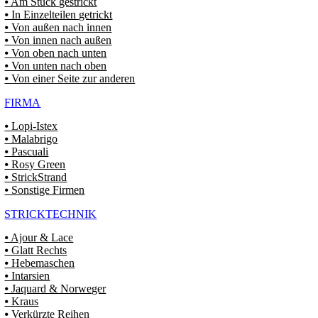
⦁ Am Stück gestrickt
⦁ In Einzelteilen getrickt
⦁ Von außen nach innen
⦁ Von innen nach außen
⦁ Von oben nach unten
⦁ Von unten nach oben
⦁ Von einer Seite zur anderen
FIRMA
⦁ Lopi-Istex
⦁ Malabrigo
⦁ Pascuali
⦁ Rosy Green
⦁ StrickStrand
⦁ Sonstige Firmen
STRICKTECHNIK
⦁ Ajour & Lace
⦁ Glatt Rechts
⦁ Hebemaschen
⦁ Intarsien
⦁ Jaquard & Norweger
⦁ Kraus
⦁ Verkürzte Reihen