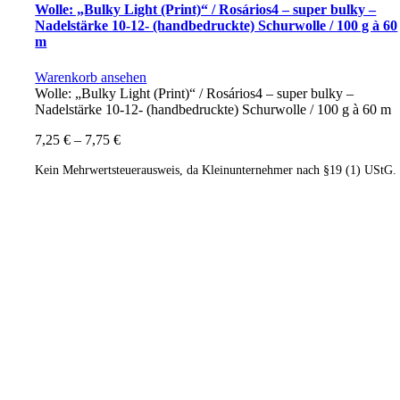
Wolle: „Bulky Light (Print)“ / Rosários4 – super bulky –
Nadelstärke 10-12- (handbedruckte) Schurwolle / 100 g à 60
m
Warenkorb ansehen
Wolle: „Bulky Light (Print)“ / Rosários4 – super bulky –
Nadelstärke 10-12- (handbedruckte) Schurwolle / 100 g à 60 m
7,25
€
–
7,75
€
Kein Mehrwertsteuerausweis, da Kleinunternehmer nach §19 (1) UStG.