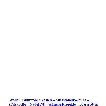
Wolle: „Bulky“-Malkasten – Multicolour – bunt –
(Filz)wolle – Nadel 7/8 – schnelle Projekte – 50 g à 50 m