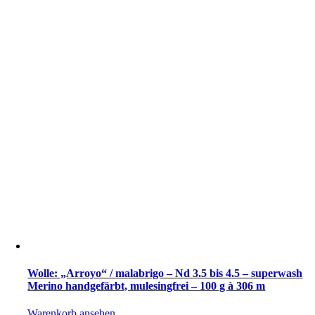
Wolle: „Arroyo“ / malabrigo – Nd 3.5 bis 4.5 – superwash
Merino handgefärbt, mulesingfrei – 100 g à 306 m
Warenkorb ansehen