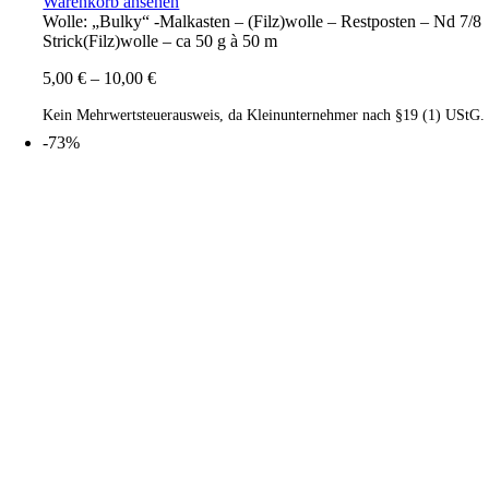
Warenkorb ansehen
Wolle: „Bulky“ -Malkasten – (Filz)wolle – Restposten – Nd 7/8
Strick(Filz)wolle – ca 50 g à 50 m
5,00
€
–
10,00
€
Kein Mehrwertsteuerausweis, da Kleinunternehmer nach §19 (1) UStG.
-73%