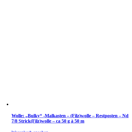
Wolle: „Bulky“ -Malkasten – (Filz)wolle – Restposten – Nd
7/8 Strick(Filz)wolle – ca 50 g à 50 m