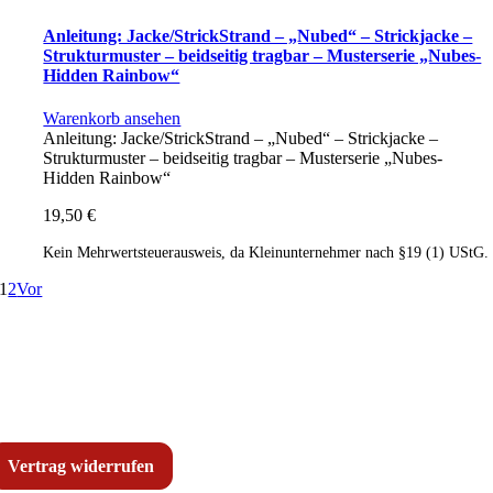
Anleitung: Jacke/StrickStrand – „Nubed“ – Strickjacke –
Strukturmuster – beidseitig tragbar – Musterserie „Nubes-
Hidden Rainbow“
Warenkorb ansehen
Anleitung: Jacke/StrickStrand – „Nubed“ – Strickjacke –
Strukturmuster – beidseitig tragbar – Musterserie „Nubes-
Hidden Rainbow“
19,50
€
Kein Mehrwertsteuerausweis, da Kleinunternehmer nach §19 (1) UStG.
1
2
Vor
Vertrag widerrufen