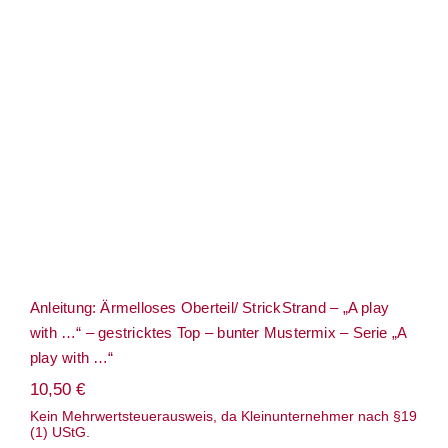
Anleitung: Ärmelloses Oberteil/
Term
StrickStrand – „A play with …“ –
gestricktes Top – bunter Mustermix –
Serie „A play with …“
Links
Konta
Vers
Zahl
Anleitung: Ärmelloses Oberteil/ StrickStrand – „A play
Ware
with …“ – gestricktes Top – bunter Mustermix – Serie „A
play with …“
Mein
10,50
€
Kein Mehrwertsteuerausweis, da Kleinunternehmer nach §19
(1) UStG.
Recht