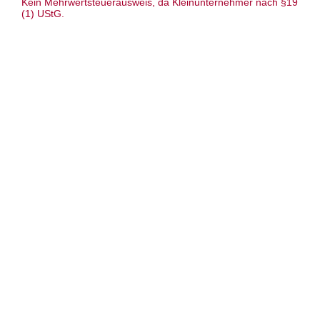
Kein Mehrwertsteuerausweis, da Kleinunternehmer nach §19
(1) UStG.
Anleitung: Jacke/ StrickStrand –
„Theodors Mond“ – Strickjacke oder
Pullover – Intarsientechnik in
transparentem Strukturgitter – Nd 3 –
sehr unterschiedliche Garne – Musterserie
„Theodors Mond“ – Größe S bis XL