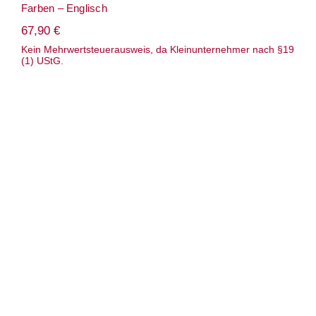
Farben – Englisch
67,90
€
Kein Mehrwertsteuerausweis, da Kleinunternehmer nach §19
(1) UStG.
Anleitung: Pullover/ baa ram ewe –
„CILLIAN“ jumper – Aran Pullover
(Zopfmuster) mit Raglan – Nd 4 & 5 –