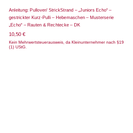
Anleitung: Pullover/ StrickStrand – „Juniors Echo“ –
gestrickter Kurz-Pulli – Hebemaschen – Musterserie
„Echo“ – Rauten & Rechtecke – DK
10,50
€
Kein Mehrwertsteuerausweis, da Kleinunternehmer nach §19
(1) UStG.
Anleitung: Pullover/ StrickStrand –
„Summer Grid“ – gestrickter
Zopfpullover mit Gitter-Rundpasse – top