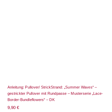
Anleitung: Pullover/ StrickStrand:
„Summer Waves“ – gestrickter Pullover
mit Rundpasse – Musterserie „Lace-
Border-Bundleflowers“ – DK
Anleitung: Pullover/ StrickStrand: „Summer Waves“ –
gestrickter Pullover mit Rundpasse – Musterserie „Lace-
Border-Bundleflowers“ – DK
9,90
€