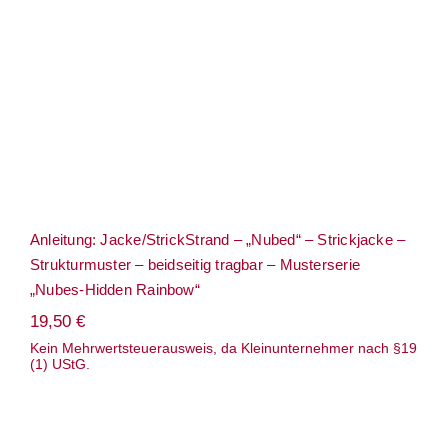
beidseitig tragbar – Musterserie „Nubes-
Hidden Rainbow“
Anleitung: Jacke/StrickStrand – „Nubed“ – Strickjacke –
Strukturmuster – beidseitig tragbar – Musterserie
„Nubes-Hidden Rainbow“
19,50
€
Kein Mehrwertsteuerausweis, da Kleinunternehmer nach §19
(1) UStG.