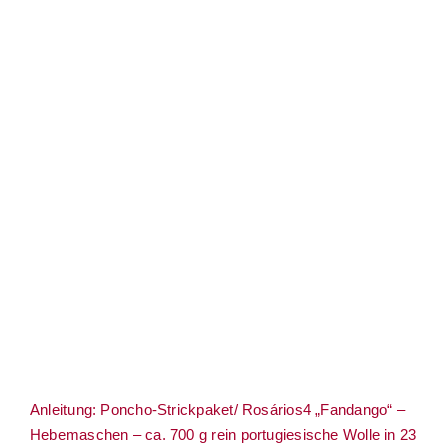
Anleitung: Poncho-Strickpaket/ Rosários4
„Fandango“ – Hebemaschen – ca. 700 g
rein portugiesische Wolle in 23 Farben –
Englisch
Anleitung: Poncho-Strickpaket/ Rosários4 „Fandango“ –
Hebemaschen – ca. 700 g rein portugiesische Wolle in 23