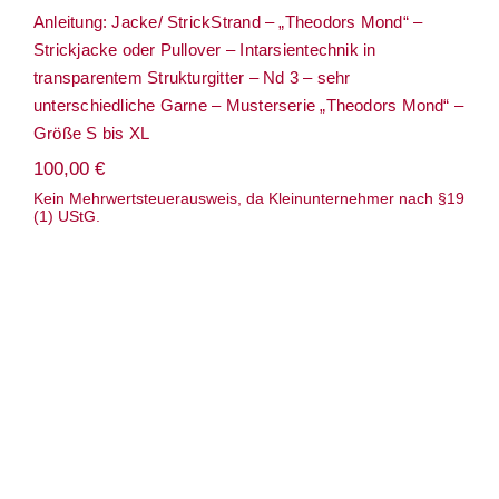
Anleitung: Jacke/ StrickStrand – „Theodors Mond“ –
Strickjacke oder Pullover – Intarsientechnik in
transparentem Strukturgitter – Nd 3 – sehr
unterschiedliche Garne – Musterserie „Theodors Mond“ –
Größe S bis XL
100,00
€
Kein Mehrwertsteuerausweis, da Kleinunternehmer nach §19
(1) UStG.
Anleitung: Jacke/StrickStrand – „Nubed“
– Strickjacke – Strukturmuster –