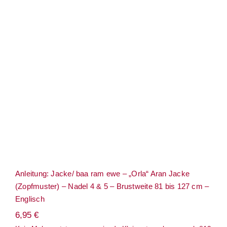
Anleitung: Jacke/ baa ram ewe – „Orla“
Aran Jacke (Zopfmuster) – Nadel 4 & 5 –
Brustweite 81 bis 127 cm – Englisch
Anleitung: Jacke/ baa ram ewe – „Orla“ Aran Jacke
(Zopfmuster) – Nadel 4 & 5 – Brustweite 81 bis 127 cm –
Englisch
6,95
€