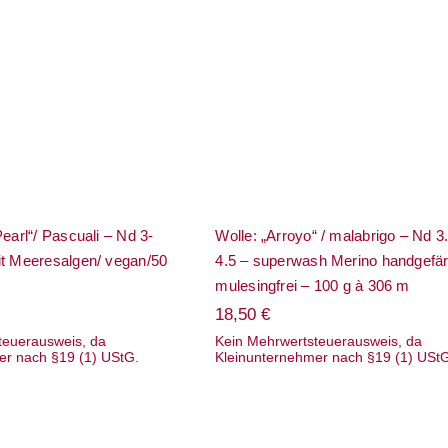
 „Arctic Pearl“/
Wolle: „Arroyo“ / malabri
– Nd 3-3.5/ SeaCell
– Nd 3.5 bis 4.5 – superw
esalgen/ vegan/50 g
Merino handgefärbt,
à ca. 245 m
mulesingfrei – 100 g à 30
Pearl“/ Pascuali – Nd 3-
Wolle: „Arroyo“ / malabrigo – Nd 3.
it Meeresalgen/ vegan/50
4.5 – superwash Merino handgefär
mulesingfrei – 100 g à 306 m
18,50
€
teuerausweis, da
Kein Mehrwertsteuerausweis, da
er nach §19 (1) UStG.
Kleinunternehmer nach §19 (1) USt