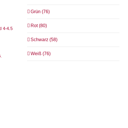
Grün
(76)
Rot
(80)
d 4-4.5
Schwarz
(58)
Weiß
(76)
G.
10