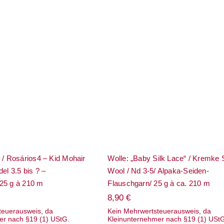
Aurora“ / Rosários4
Wolle: „Baby Silk Lace“ 
ohair mit Seide –
Kremke Soul Wool / Nd 3-
 bis ? – Flauschgarn
Alpaka-Seiden-Flauschgar
25 g à 210 m
25 g à ca. 210 m
“ / Rosários4 – Kid Mohair
Wolle: „Baby Silk Lace“ / Kremke 
el 3.5 bis ? –
Wool / Nd 3-5/ Alpaka-Seiden-
25 g à 210 m
Flauschgarn/ 25 g à ca. 210 m
8,90
€
teuerausweis, da
Kein Mehrwertsteuerausweis, da
er nach §19 (1) UStG.
Kleinunternehmer nach §19 (1) USt