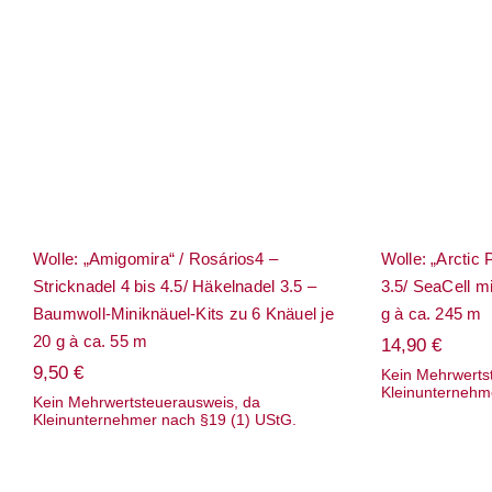
Wolle: „Amigomira“ /
Rosários4 – Stricknadel 4 bis
Wolle:
4.5/ Häkelnadel 3.5 –
Pascuali 
Baumwoll-Miniknäuel-Kits
mit Meer
zu 6 Knäuel je 20 g à ca. 55
m
Wolle: „Amigomira“ / Rosários4 –
Wolle: „Arctic 
Stricknadel 4 bis 4.5/ Häkelnadel 3.5 –
3.5/ SeaCell m
Baumwoll-Miniknäuel-Kits zu 6 Knäuel je
g à ca. 245 m
20 g à ca. 55 m
14,90
€
9,50
€
Kein Mehrwerts
Kleinunternehm
Kein Mehrwertsteuerausweis, da
Kleinunternehmer nach §19 (1) UStG.