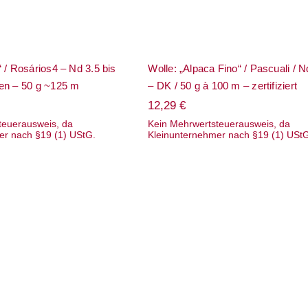
 / Rosários4 – Nd 3.5 bis
Wolle: „Alpaca Fino“ / Pascuali / N
en – 50 g ~125 m
– DK / 50 g à 100 m – zertifiziert
12,29
€
teuerausweis, da
Kein Mehrwertsteuerausweis, da
er nach §19 (1) UStG.
Kleinunternehmer nach §19 (1) USt
Alpengarn“ / Ferner
Wolle: „Alvor (print)“ /
 bis 6 – Schafwolle
Rosários4 – Nd 3 bis 4 –
nschafen – Janker/
Leinen & Wolle –
/ Kissen – 100 g à
Allzweckgarn – 100 g à 3