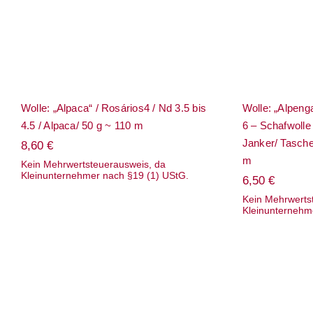
Wolle: „Alpaca“ / Rosários4 / Nd 3.5 bis
Wolle: „Alpenga
4.5 / Alpaca/ 50 g ~ 110 m
6 – Schafwolle
Janker/ Tasche
8,60
€
m
Kein Mehrwertsteuerausweis, da
Kleinunternehmer nach §19 (1) UStG.
6,50
€
Kein Mehrwerts
Kleinunternehm