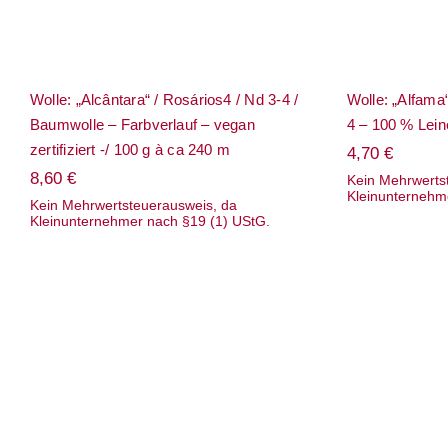
Wolle: „Alcântara“ / Rosários4 / Nd 3-4 /
Wolle: „Alfama“
Baumwolle – Farbverlauf – vegan
4 – 100 % Lein
zertifiziert -/ 100 g à ca 240 m
4,70
€
8,60
€
Kein Mehrwerts
Kleinunternehm
Kein Mehrwertsteuerausweis, da
Kleinunternehmer nach §19 (1) UStG.
Wolle: „
Wolle: „Alpaca“ / Rosários4 /
– Nd 4.5
Nd 3.5 bis 4.5 / Alpaca/ 50 g
von Alpe
~ 110 m
Taschen