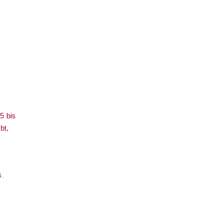
go
ash
6 m
5 bis
bt,
G.