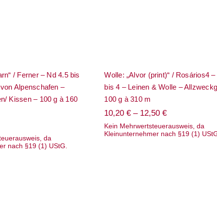
160 m
m
rn“ / Ferner – Nd 4.5 bis
Wolle: „Alvor (print)“ / Rosários4 
 von Alpenschafen –
bis 4 – Leinen & Wolle – Allzweck
n/ Kissen – 100 g à 160
100 g à 310 m
10,20
€
–
12,50
€
Kein Mehrwertsteuerausweis, da
Kleinunternehmer nach §19 (1) USt
teuerausweis, da
er nach §19 (1) UStG.