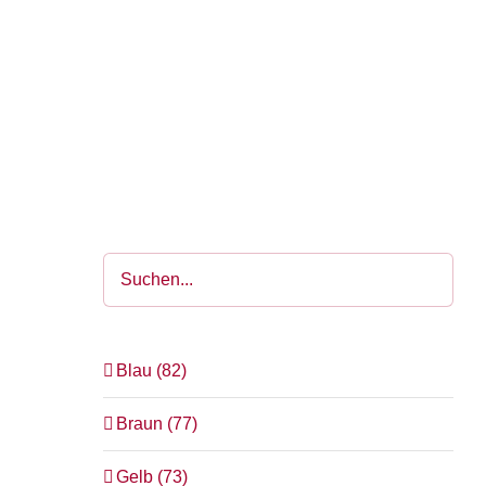
Blau
(82)
 50
Braun
(77)
Gelb
(73)