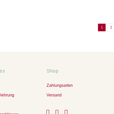
1
2
hes
Shop
Zahlungsarten
elehrung
Versand