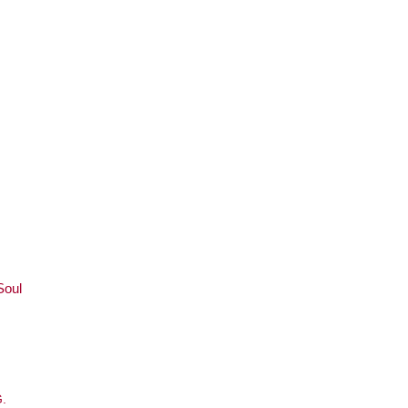
/
5/
n/
Soul
G.