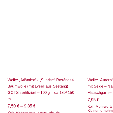
Wolle: „Atlântico“ /
Wolle: „
„Sunrise“ Rosários4 –
– Kid M
Baumwolle (mit Lysell aus
Nadel 3.5
Seetang) GOTS zertifiziert –
– 
100 g = ca 180/ 150 m
Wolle: „Atlântico“ / „Sunrise“ Rosários4 –
Wolle: „Aurora
Baumwolle (mit Lysell aus Seetang)
mit Seide – Nad
GOTS zertifiziert – 100 g = ca 180/ 150
Flauschgarn – 
m
7,95
€
7,50
€
–
9,85
€
Kein Mehrwerts
Kleinunternehm
Kein Mehrwertsteuerausweis, da