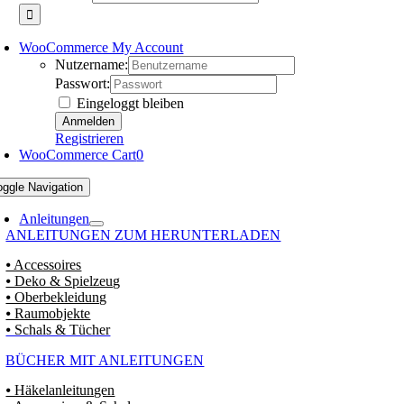
WooCommerce My Account
Nutzername:
Passwort:
Eingeloggt bleiben
Registrieren
WooCommerce Cart
0
oggle Navigation
Anleitungen
ANLEITUNGEN ZUM HERUNTERLADEN
⦁ Accessoires
⦁ Deko & Spielzeug
⦁ Oberbekleidung
⦁ Raumobjekte
⦁ Schals & Tücher
BÜCHER MIT ANLEITUNGEN
⦁ Häkelanleitungen