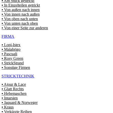
⦁ Am Stück gestrickt
⦁ In Einzelteilen getrickt
⦁ Von außen nach innen
⦁ Von innen nach außen
⦁ Von oben nach unten
⦁ Von unten nach oben
⦁ Von einer Seite zur anderen
FIRMA
⦁ Lopi-Istex
⦁ Malabrigo
⦁ Pascuali
⦁ Rosy Green
⦁ StrickStrand
⦁ Sonstige Firmen
STRICKTECHNIK
⦁ Ajour & Lace
⦁ Glatt Rechts
⦁ Hebemaschen
⦁ Intarsien
⦁ Jaquard & Norweger
⦁ Kraus
⦁ Verkürzte Reihen