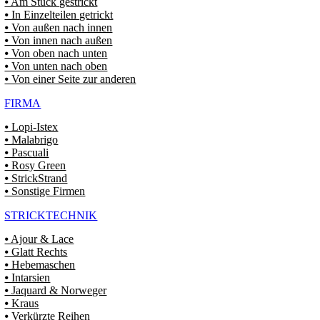
⦁ Am Stück gestrickt
⦁ In Einzelteilen getrickt
⦁ Von außen nach innen
⦁ Von innen nach außen
⦁ Von oben nach unten
⦁ Von unten nach oben
⦁ Von einer Seite zur anderen
FIRMA
⦁ Lopi-Istex
⦁ Malabrigo
⦁ Pascuali
⦁ Rosy Green
⦁ StrickStrand
⦁ Sonstige Firmen
STRICKTECHNIK
⦁ Ajour & Lace
⦁ Glatt Rechts
⦁ Hebemaschen
⦁ Intarsien
⦁ Jaquard & Norweger
⦁ Kraus
⦁ Verkürzte Reihen