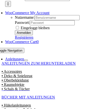
WooCommerce My Account
Nutzername:
Passwort:
Eingeloggt bleiben
Registrieren
WooCommerce Cart
0
oggle Navigation
Anleitungen
ANLEITUNGEN ZUM HERUNTERLADEN
⦁ Accessoires
⦁ Deko & Spielzeug
⦁ Oberbekleidung
⦁ Raumobjekte
⦁ Schals & Tücher
BÜCHER MIT ANLEITUNGEN
⦁ Häkelanleitungen