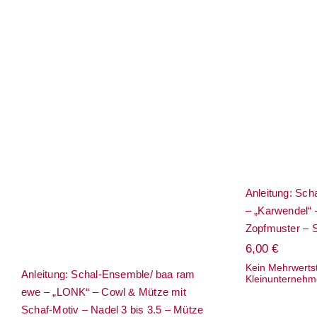
Anleitun
Rosy Gre
Cowl
Anleitung: Schal-Ensemble/
Zopfmuste
baa ram ewe – „LONK“ –
Cowl & Mütze mit Schaf-
Motiv – Nadel 3 bis 3.5 –
Mütze KW 56 – 59 – Pip
Colourwork
Anleitung: Sc
– „Karwendel“ 
Zopfmuster – S
6,00
€
Kein Mehrwerts
Anleitung: Schal-Ensemble/ baa ram
Kleinunternehm
ewe – „LONK“ – Cowl & Mütze mit
Schaf-Motiv – Nadel 3 bis 3.5 – Mütze