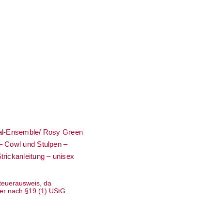
g: Schal-Ensemble/
en – „Karwendel“ –
 und Stulpen –
r – Strickanleitung
– unisex
hal-Ensemble/ Rosy Green
– Cowl und Stulpen –
trickanleitung – unisex
teuerausweis, da
er nach §19 (1) UStG.