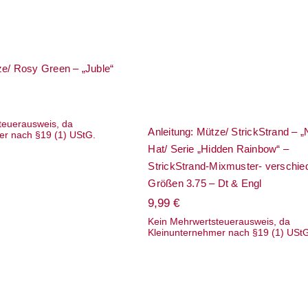
Dt & Engl
ze/ Rosy Green – „Juble“
teuerausweis, da
Anleitung: Mütze/ StrickStrand – 
er nach §19 (1) UStG.
Hat/ Serie „Hidden Rainbow“ –
StrickStrand-Mixmuster- verschie
Größen 3.75 – Dt & Engl
9,99
€
Kein Mehrwertsteuerausweis, da
Kleinunternehmer nach §19 (1) USt