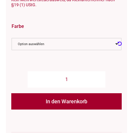
§19 (1) UStG.
Farbe
Option auswählen
Wolle:
"Balayage"
/
In den Warenkorb
Pascuali
-
Alternative:
Nd
3.25