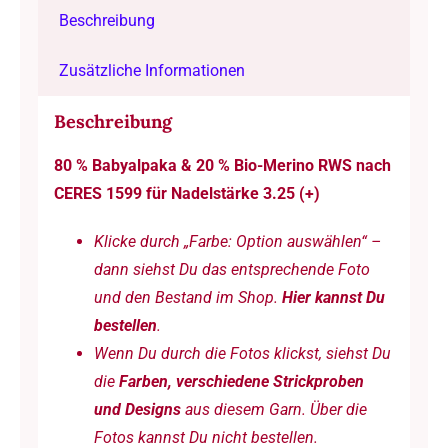
Beschreibung
-
Babyalpaka
Zusätzliche Informationen
&
Bio-
Beschreibung
Merino
80 % Babyalpaka & 20 % Bio-Merino RWS nach
/
CERES 1599 für Nadelstärke 3.25 (+)
50
g
Klicke durch „Farbe: Option auswählen“ –
à
dann siehst Du das entsprechende Foto
175
und den Bestand im Shop.
Hier kannst Du
m
bestellen
.
Menge
Wenn Du durch die Fotos klickst, siehst Du
die
Farben, verschiedene Strickproben
und Designs
aus diesem Garn. Über die
Fotos kannst Du nicht bestellen.