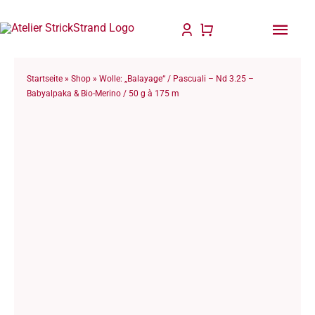
Zum
Inhalt
Togg
springen
Navi
Start
Startseite
»
Shop
»
Wolle: „Balayage“ / Pascuali – Nd 3.25 –
Babyalpaka & Bio-Merino / 50 g à 175 m
Anlei
Stric
Für D
Wolle
Philo
Blog