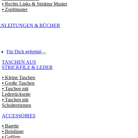
⦁ Rechts Links & Struktur Muster
⦁ Zopfmuster
ANLEITUNGEN & BÜCHER
Für Dich gefertigt
TASCHEN AUS
STRICKFILZ & LEDER
⦁ Kleine Taschen
⦁ Große Taschen
⦁ Taschen mit
Lederrückseite
⦁ Taschen mit
Schulterriemen
ACCESSOIRES
⦁ Barette
⦁ Beinlinge
⦁ Gefilzte