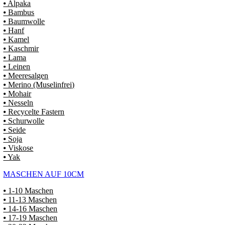
⦁ Alpaka
⦁ Bambus
⦁ Baumwolle
⦁ Hanf
⦁ Kamel
⦁ Kaschmir
⦁ Lama
⦁ Leinen
⦁ Meeresalgen
⦁ Merino (Muselinfrei)
⦁ Mohair
⦁ Nesseln
⦁ Recycelte Fastern
⦁ Schurwolle
⦁ Seide
⦁ Soja
⦁ Viskose
⦁ Yak
MASCHEN AUF 10CM
⦁ 1-10 Maschen
⦁ 11-13 Maschen
⦁ 14-16 Maschen
⦁ 17-19 Maschen