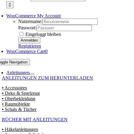
WooCommerce My Account
Nutzername:
Passwort:
Eingeloggt bleiben
Registrieren
WooCommerce Cart
0
oggle Navigation
Anleitungen
ANLEITUNGEN ZUM HERUNTERLADEN
⦁ Accessoires
⦁ Deko & Spielzeug
⦁ Oberbekleidung
⦁ Raumobjekte
⦁ Schals & Tücher
BÜCHER MIT ANLEITUNGEN
⦁ Häkelanleitungen