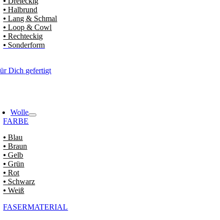
⦁ Dreieckig
⦁ Halbrund
⦁ Lang & Schmal
⦁ Loop & Cowl
⦁ Rechteckig
⦁ Sonderform
ür Dich gefertigt
Wolle
FARBE
⦁ Blau
⦁ Braun
⦁ Gelb
⦁ Grün
⦁ Rot
⦁ Schwarz
⦁ Weiß
FASERMATERIAL