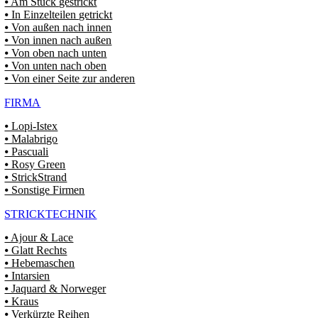
⦁ Am Stück gestrickt
⦁ In Einzelteilen getrickt
⦁ Von außen nach innen
⦁ Von innen nach außen
⦁ Von oben nach unten
⦁ Von unten nach oben
⦁ Von einer Seite zur anderen
FIRMA
⦁ Lopi-Istex
⦁ Malabrigo
⦁ Pascuali
⦁ Rosy Green
⦁ StrickStrand
⦁ Sonstige Firmen
STRICKTECHNIK
⦁ Ajour & Lace
⦁ Glatt Rechts
⦁ Hebemaschen
⦁ Intarsien
⦁ Jaquard & Norweger
⦁ Kraus
⦁ Verkürzte Reihen