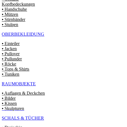
Kopfbedeckungen
⦁ Handschuhe
⦁ Mützen
⦁ Stirnbänder
⦁ Stulpen
OBERBEKLEIDUNG
⦁ Einteiler
⦁ Jacken
⦁ Pullover
⦁ Pullunder
⦁ Röcke
⦁ Tops & Shirts
⦁ Tuniken
RAUMOBJEKTE
⦁ Auflagen & Deckchen
⦁ Bilder
⦁ Kissen
⦁ Skulpturen
SCHALS & TÜCHER