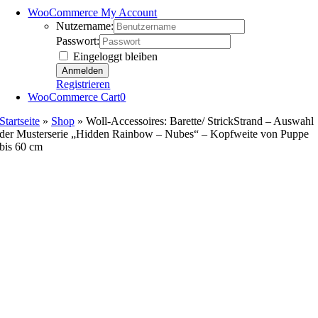
WooCommerce My Account
Nutzername:
Passwort:
Eingeloggt bleiben
Registrieren
WooCommerce Cart
0
Startseite
»
Shop
»
Woll-Accessoires: Barette/ StrickStrand – Auswahl
der Musterserie „Hidden Rainbow – Nubes“ – Kopfweite von Puppe
bis 60 cm