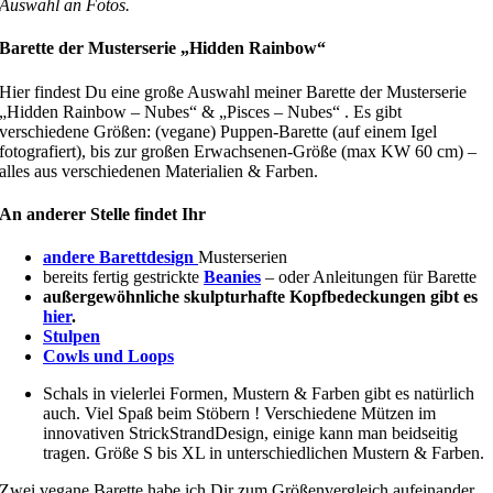
Auswahl an Fotos.
Barette der Musterserie „Hidden Rainbow“
Hier findest Du eine große Auswahl meiner Barette der Musterserie
„Hidden Rainbow – Nubes“ & „Pisces – Nubes“ . Es gibt
verschiedene Größen: (vegane) Puppen-Barette (auf einem Igel
fotografiert), bis zur großen Erwachsenen-Größe (max KW 60 cm) –
alles aus verschiedenen Materialien & Farben.
An anderer Stelle findet Ihr
andere Barettdesign
Musterserien
bereits fertig gestrickte
Beanies
– oder Anleitungen für Barette
außergewöhnliche skulpturhafte Kopfbedeckungen gibt es
hier
.
Stulpen
Cowls und Loops
Schals in vielerlei Formen, Mustern & Farben gibt es natürlich
auch. Viel Spaß beim Stöbern ! Verschiedene Mützen im
innovativen StrickStrandDesign, einige kann man beidseitig
tragen. Größe S bis XL in unterschiedlichen Mustern & Farben.
Zwei vegane Barette habe ich Dir zum Größenvergleich aufeinander