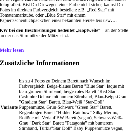
fotografiert. Bist Du Dir wegen einer Farbe nicht sicher, kannst Du
Fotos im direkten Farbvergleich bestellen: z.B. „Red Star“ mit
Tomatenmarktube, oder „Blue Star“ mit einem
Papiertaschentuchpäckchen eines bekannten Herstellers usw….
KW bei den Beschreibungen bedeutet „Kopfweite“
– an der Stelle
an der das Stirnmütze der Mütze sitzt.
Mehr lesen
Zusätzliche Informationen
bis zu 4 Fotos zu Deinem Barett nach Wunsch im
Farbvergleich, Beige-blaues Barett "Blue Star" Iaque mit
blau-grünem Stirnband, beige-rotes Barett "Red Star"-
Cashmire Deluxe mit buntem Stirnband, Blau-Beige-Grau
"Gradient Star" Barett, Blau-Weiß "Star-Doll"
Variante
Puppenmütze, Grün-Schwarz "Green Star" Barett,
Regenbogen Barett "Hidden Rainbow" Silky Merino,
Rottöne mit Verlauf BW Barett (vegan), Schwarz-Weiß-
Grau "Dark Star" Barett "Patagonia" mit bunterem
Stirnband, Türkis"Star-Doll" Baby-Puppenmütze vegan,