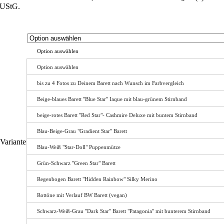
UStG.
Option auswählen
Option auswählen
bis zu 4 Fotos zu Deinem Barett nach Wunsch im Farbvergleich
Beige-blaues Barett "Blue Star" Iaque mit blau-grünem Stirnband
beige-rotes Barett "Red Star"- Cashmire Deluxe mit buntem Stirnband
Blau-Beige-Grau "Gradient Star" Barett
Variante
Blau-Weiß "Star-Doll" Puppenmütze
Grün-Schwarz "Green Star" Barett
Regenbogen Barett "Hidden Rainbow" Silky Merino
Rottöne mit Verlauf BW Barett (vegan)
Schwarz-Weiß-Grau "Dark Star" Barett "Patagonia" mit bunterem Stirnband