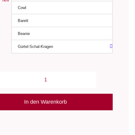
Cowl
Barett
Beanie
Gürtel-Schal-Kragen
Oberteil-
Ensemble:
"Pisces"/
In den Warenkorb
StrickStrand
-
Pullover,
Cowl,