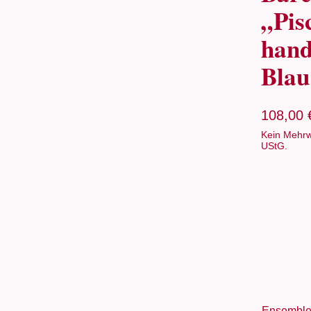
„Pis
hand
Blau
108,00
Kein Mehrw
UStG.
Ensemble 