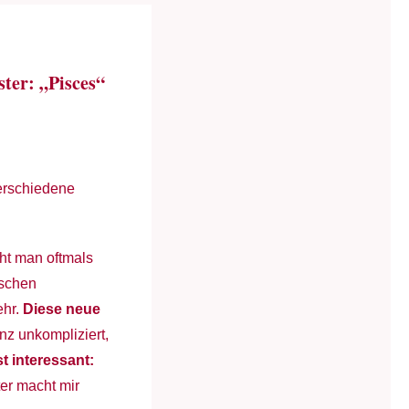
ter: „Pisces“
erschiedene
eht man oftmals
aschen
ehr.
Diese neue
anz unkompliziert,
st interessant:
er macht mir