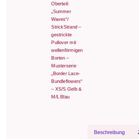
Oberteil:
„Summer
Waves“/
StrickStrand –
gestrickte
Pullover mit
wellenförmigen
Borten –
Musterserie
„Border Lace-
Bundleflowers“
– XS/S Gelb &
M/L Blau
Beschreibung