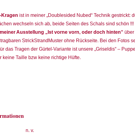
l-Kragen
ist in meiner „Doublesided Nubed“ Technik gestrickt: d
chen wechseln sich ab, beide Seiten des Schals sind schön !!! :
 meiner Ausstellung „Ist vorne vorn, oder doch hinten“
über 
 tragbaren StrickStrandMuster ohne Rückseite. Bei den Fotos seh
ür das Tragen der Gürtel-Variante ist unsere „Griseldis“ – Pupp
 keine Taille bzw keine richtige Hüfte.
ormationen
n. v.