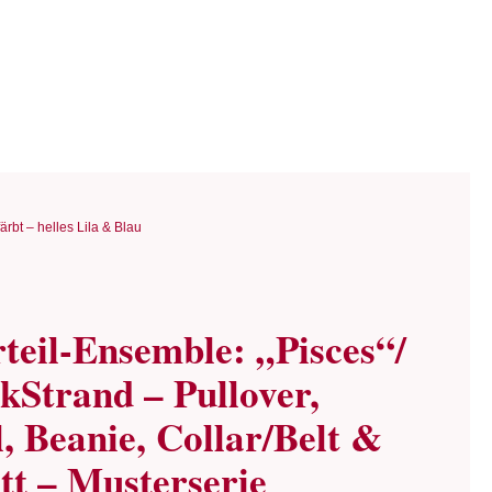
rbt – helles Lila & Blau
teil-Ensemble: „Pisces“/
ckStrand – Pullover,
, Beanie, Collar/Belt &
tt – Musterserie