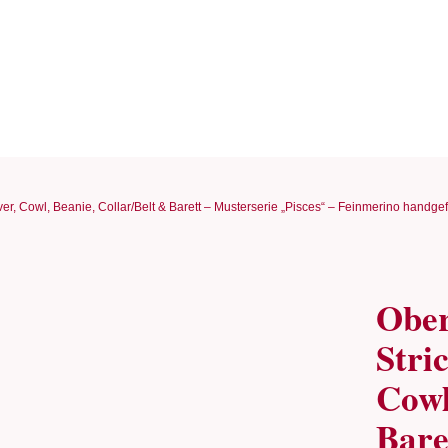
ver, Cowl, Beanie, Collar/Belt & Barett – Musterserie „Pisces“ – Feinmerino handgefä
Ober
Stri
Cowl
Bare