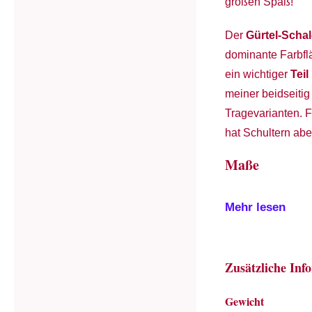
großen Spaß!
Der
Gürtel-Scha
dominante Farbflä
ein wichtiger
Teil
meiner beidseitig
Tragevarianten. F
hat Schultern aber
Maße
Mehr lesen
Zusätzliche Inf
Gewicht