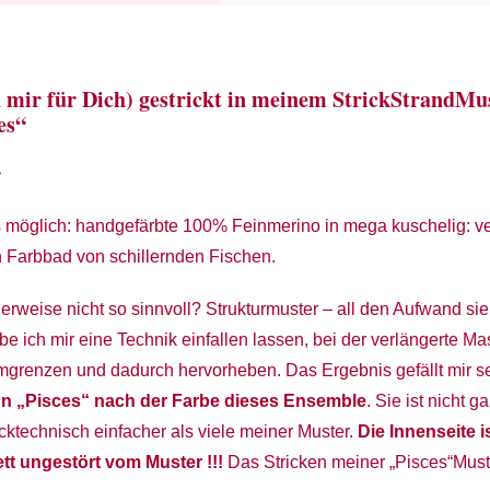
 mir für Dich) gestrickt in meinem StrickStrandMus
es“
r
 möglich: handgefärbte 100% Feinmerino in mega kuschelig: v
n Farbbad von schillernden Fischen.
erweise nicht so sinnvoll? Strukturmuster – all den Aufwand si
be ich mir eine Technik einfallen lassen, bei der verlängerte M
umgrenzen und dadurch hervorheben. Das Ergebnis gefällt mir s
un „Pisces“ nach der Farbe dieses Ensemble
. Sie ist nicht g
cktechnisch einfacher als viele meiner Muster.
Die Innenseite i
ett ungestört vom Muster !!!
Das Stricken meiner „Pisces“Must