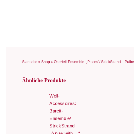
Zum
Inhalt
springen
Startseite
»
Shop
»
Oberteil-Ensemble: „Pisces“/ StrickStrand – Pullo
Ähnliche Produkte
Woll-
Accessoires:
Barett-
Ensemble/
StrickStrand –
„A play with …“