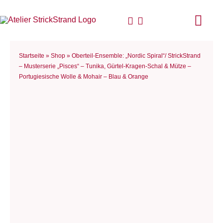
Zum
Inhalt
Togg
springen
Navi
Start
Startseite
»
Shop
»
Oberteil-Ensemble: „Nordic Spiral“/ StrickStrand
– Musterserie „Pisces“ – Tunika, Gürtel-Kragen-Schal & Mütze –
Portugiesische Wolle & Mohair – Blau & Orange
Anlei
Stric
Für D
Woll
Philo
Blog