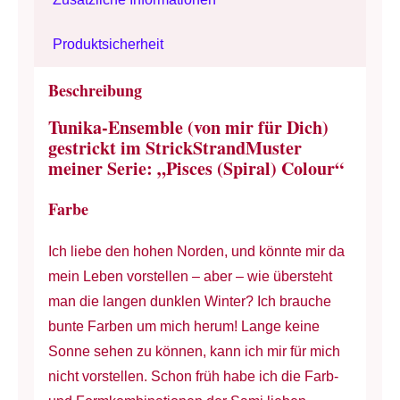
-
Tunika,
Produktsicherheit
Gürtel-
Kragen-
Beschreibung
Schal
Tunika-Ensemble (von mir für Dich)
&
gestrickt im StrickStrandMuster
Mütze
meiner Serie: „Pisces (Spiral) Colour“
-
Farbe
Portugiesische
Wolle
Ich liebe den hohen Norden, und könnte mir da
&
mein Leben vorstellen – aber – wie übersteht
Mohair
man die langen dunklen Winter? Ich brauche
-
bunte Farben um mich herum! Lange keine
Blau
Sonne sehen zu können, kann ich mir für mich
&
nicht vorstellen. Schon früh habe ich die Farb-
Orange