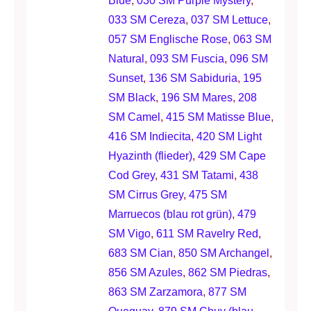
Blue
,
030 SM Purple Mystery
,
033 SM Cereza
,
037 SM Lettuce
,
057 SM Englische Rose
,
063 SM
Natural
,
093 SM Fuscia
,
096 SM
Sunset
,
136 SM Sabiduria
,
195
SM Black
,
196 SM Mares
,
208
SM Camel
,
415 SM Matisse Blue
,
416 SM Indiecita
,
420 SM Light
Hyazinth (flieder)
,
429 SM Cape
Cod Grey
,
431 SM Tatami
,
438
SM Cirrus Grey
,
475 SM
Marruecos (blau rot grün)
,
479
SM Vigo
,
611 SM Ravelry Red
,
683 SM Cian
,
850 SM Archangel
,
856 SM Azules
,
862 SM Piedras
,
863 SM Zarzamora
,
877 SM