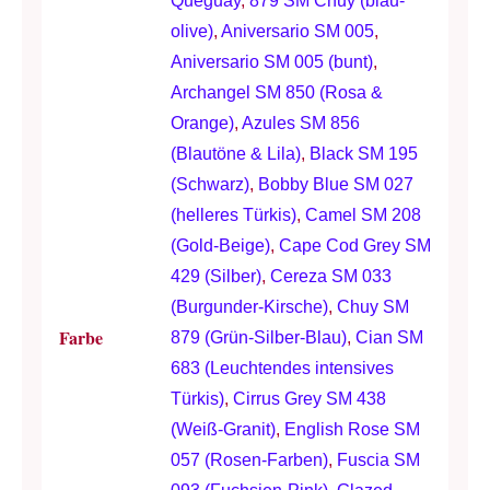
Queguay
,
879 SM Chuy (blau-
olive)
,
Aniversario SM 005
,
Aniversario SM 005 (bunt)
,
Archangel SM 850 (Rosa &
Orange)
,
Azules SM 856
(Blautöne & Lila)
,
Black SM 195
(Schwarz)
,
Bobby Blue SM 027
(helleres Türkis)
,
Camel SM 208
(Gold-Beige)
,
Cape Cod Grey SM
429 (Silber)
,
Cereza SM 033
(Burgunder-Kirsche)
,
Chuy SM
Farbe
879 (Grün-Silber-Blau)
,
Cian SM
683 (Leuchtendes intensives
Türkis)
,
Cirrus Grey SM 438
(Weiß-Granit)
,
English Rose SM
057 (Rosen-Farben)
,
Fuscia SM