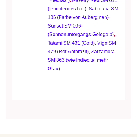
"Piedras")
,
Ravelry Red SM 611
(leuchtendes Rot)
,
Sabiduria SM
136 (Farbe von Auberginen)
,
Sunset SM 096
(Sonnenuntergangs-Goldgelb)
,
Tatami SM 431 (Gold)
,
Vigo SM
479 (Rot-Anthrazit)
,
Zarzamora
SM 863 (wie Indiecita, mehr
Grau)