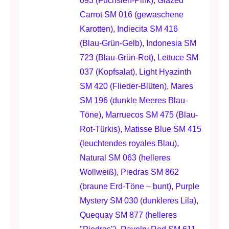
093 (Fuchsien-Pink)
,
Glazed
Carrot SM 016 (gewaschene
Karotten)
,
Indiecita SM 416
(Blau-Grün-Gelb)
,
Indonesia SM
723 (Blau-Grün-Rot)
,
Lettuce SM
037 (Kopfsalat)
,
Light Hyazinth
SM 420 (Flieder-Blüten)
,
Mares
SM 196 (dunkle Meeres Blau-
Töne)
,
Marruecos SM 475 (Blau-
Rot-Türkis)
,
Matisse Blue SM 415
(leuchtendes royales Blau)
,
Natural SM 063 (helleres
Wollweiß)
,
Piedras SM 862
(braune Erd-Töne – bunt)
,
Purple
Mystery SM 030 (dunkleres Lila)
,
Quequay SM 877 (helleres