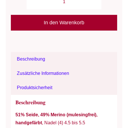
Wolle:
"Silky
Merino"
In den Warenkorb
/
malabrigo
Alternative:
-
Nd
Beschreibung
4-
5.5
Zusätzliche Informationen
/
Seide
Produktsicherheit
&
Merino
Beschreibung
/
51% Seide, 49% Merino (mulesingfrei),
50
handgefärbt
, Nadel (4) 4.5 bis 5.5
g