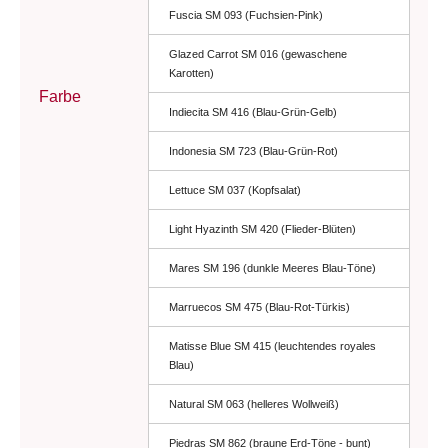
Fuscia SM 093 (Fuchsien-Pink)
Glazed Carrot SM 016 (gewaschene
Karotten)
Farbe
Indiecita SM 416 (Blau-Grün-Gelb)
Indonesia SM 723 (Blau-Grün-Rot)
Lettuce SM 037 (Kopfsalat)
Light Hyazinth SM 420 (Flieder-Blüten)
Mares SM 196 (dunkle Meeres Blau-Töne)
Marruecos SM 475 (Blau-Rot-Türkis)
Matisse Blue SM 415 (leuchtendes royales
Blau)
Natural SM 063 (helleres Wollweiß)
Piedras SM 862 (braune Erd-Töne - bunt)