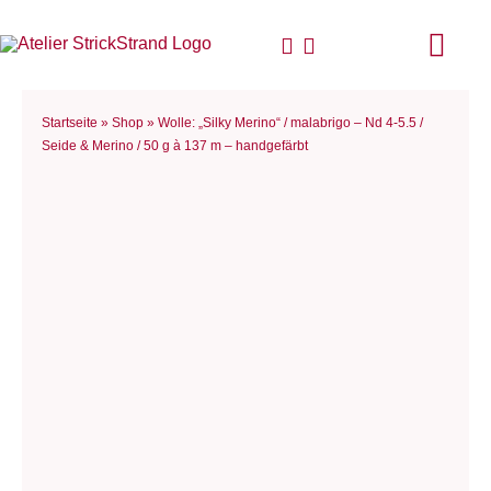
Zum
Inhalt
Togg
springen
Navi
Start
Startseite
»
Shop
»
Wolle: „Silky Merino“ / malabrigo – Nd 4-5.5 /
Seide & Merino / 50 g à 137 m – handgefärbt
Anlei
Stric
Für D
Woll
Philo
Blog