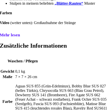
Stulpen in meinem beliebten
„Blätter-Rauten“
Muster
Farben
Video
(weiter unten): Großaufnahme der Stränge
Mehr lesen
Zusätzliche Informationen
Waschen / Pflegen
Gewicht
0,1 kg
Maße
7 × 7 × 26 cm
Aguas SUS 855 (Grün-Edelminze), Bobby Blue SUS 027
(helles Türkis), Chrysocolla SUS 663 (Blau Grau Petrol),
Dewberry SUS 141 (Brombeere), Fire Agate SUS 662
(Feuer Achat – schwarz rostfarben), Frank Ochre SUS 035
Farbe
(Senfgelb), Fuscia SUS 093 (Fuchsienblüte), Matisse Blue
SUS 415 (leuchtendes royales Blau), Ravelry Red SUS611