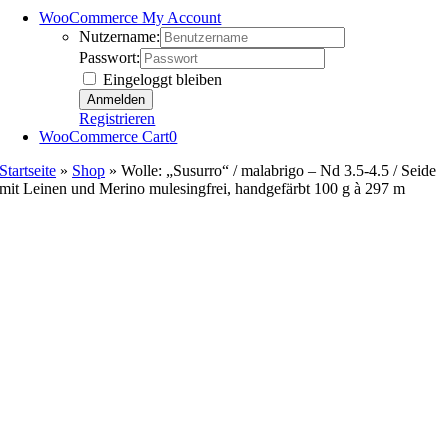
WooCommerce My Account
Nutzername:
Passwort:
Eingeloggt bleiben
Registrieren
WooCommerce Cart
0
Startseite
»
Shop
»
Wolle: „Susurro“ / malabrigo – Nd 3.5-4.5 / Seide
mit Leinen und Merino mulesingfrei, handgefärbt 100 g à 297 m