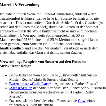
Material & Verwendung
Ich habe für mich Wolle mit Leinen-Beimischung entdeckt – der
Tragekomfort ist klasse! Lange hatte ich Susurro bei malabrigo nie
beachtet – Das ist nun anders! Durch die Seide fließt das Gestrick (zu
sehen auf den Fotos mit Model), durch das Leinen ist der Sommer
erträglich – durch die Wolle knittert es nicht so und wird nochmal
kuscheliger :-). Wer noch kein Sommerprojekt hat: 50 %
Maulbeerseine/ 25 % Leinen und 25 % Merino mulesingfrei laden
doch geradezu zum Stricken ein ! Ob Schal oder Pulli –
hautfreundlich
sind alle drei Materialien. Verarbeitet & nach dem
ersten Bad entfaltet das Garn erst richtig seinen Zauber.
Verwendungs-Beispiele von Susurro auf den Fotos im
StrickStrandDesign
Baby-Jäckchen vom Foto: Farbe „Chrysocolla“ mit Suave-
Muster: Rechts/ Links & Susurro Glatt Rechts
Barettmütze „Calla Lace“
– Ajourmuster: Farbe „Fuscia“
„Sunset-Pulli“
der StrickStrandMuster „Echo“ Serie- Susurro in
Hebemaschenmusdter wechselweise mit 4 Farben „Silky
Merino“.
Das rosa „Körbchen“ des einen Fotos ist eine
Cowl
eines
früheren KAL von malabrigo.