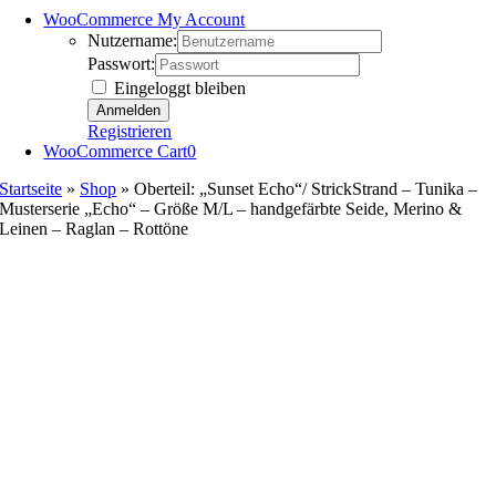
WooCommerce My Account
Nutzername:
Passwort:
Eingeloggt bleiben
Registrieren
WooCommerce Cart
0
Startseite
»
Shop
»
Oberteil: „Sunset Echo“/ StrickStrand – Tunika –
Musterserie „Echo“ – Größe M/L – handgefärbte Seide, Merino &
Leinen – Raglan – Rottöne