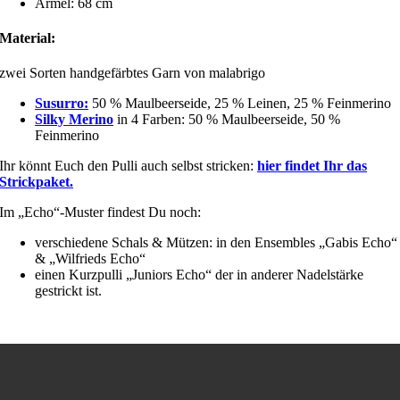
Ärmel: 68 cm
Material:
zwei Sorten handgefärbtes Garn von malabrigo
Susurro:
50 % Maulbeerseide, 25 % Leinen, 25 % Feinmerino
Silky Merino
in 4 Farben: 50 % Maulbeerseide, 50 %
Feinmerino
Ihr könnt Euch den Pulli auch selbst stricken:
hier findet Ihr das
Strickpaket.
Im „Echo“-Muster findest Du noch:
verschiedene Schals & Mützen: in den Ensembles „Gabis Echo“
& „Wilfrieds Echo“
einen Kurzpulli „Juniors Echo“ der in anderer Nadelstärke
gestrickt ist.