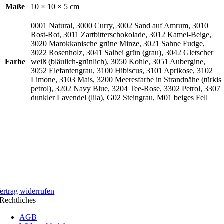
Maße
10 × 10 × 5 cm
0001 Natural, 3000 Curry, 3002 Sand auf Amrum, 3010
Rost-Rot, 3011 Zartbitterschokolade, 3012 Kamel-Beige,
3020 Marokkanische grüne Minze, 3021 Sahne Fudge,
3022 Rosenholz, 3041 Salbei grün (grau), 3042 Gletscher
Farbe
weiß (bläulich-grünlich), 3050 Kohle, 3051 Aubergine,
3052 Elefantengrau, 3100 Hibiscus, 3101 Aprikose, 3102
Limone, 3103 Mais, 3200 Meeresfarbe in Strandnähe (türkis
petrol), 3202 Navy Blue, 3204 Tee-Rose, 3302 Petrol, 3307
dunkler Lavendel (lila), G02 Steingrau, M01 beiges Fell
ertrag widerrufen
Rechtliches
AGB