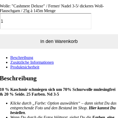
Wolle: "Cashmere Deluxe" / Ferner/ Nadel 3-5/ dickeres Woll-
Flauschgarn / 25g à 145m Menge
In den Warenkorb
Beschreibung
Zusätzliche Informationen
Produktsicherheit
Beschreibung
10 % Kaschmir schmiegen sich um 70% Schurwolle mulesingfrei
& 20 % Seide. 25 Farben. Nd 3-5
Klicke durch „Farbe: Option auswählen“ – dann siehst Du das
entsprechende Foto und den Bestand im Shop.
Hier kannst Du
bestellen
.
Wenn Du durch die Fotos blätterst, siehst Du die
Farben, eine