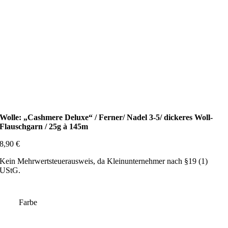
Wolle: „Cashmere Deluxe“ / Ferner/ Nadel 3-5/ dickeres Woll-
Flauschgarn / 25g à 145m
8,90
€
Kein Mehrwertsteuerausweis, da Kleinunternehmer nach §19 (1)
UStG.
Farbe