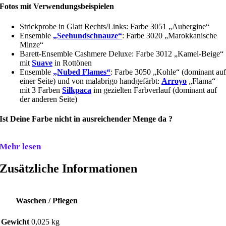
Fotos mit Verwendungsbeispielen
Strickprobe in Glatt Rechts/Links: Farbe 3051 „Aubergine“
Ensemble
„Seehundschnauze“
: Farbe 3020 „Marokkanische
Minze“
Barett-Ensemble Cashmere Deluxe: Farbe 3012 „Kamel-Beige“
mit
Suave
in Rottönen
Ensemble
„Nubed Flames“
: Farbe 3050 „Kohle“ (dominant au
einer Seite) und von malabrigo handgefärbt:
Arroyo
„Flama“
mit 3 Farben
Silkpaca
im gezielten Farbverlauf (dominant auf
der anderen Seite)
Ist Deine Farbe nicht in ausreichender Menge da ?
Mehr lesen
Zusätzliche Informationen
Waschen / Pflegen
Gewicht
0,025 kg