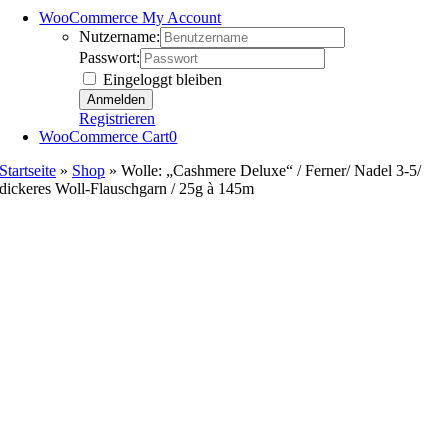
WooCommerce My Account
Nutzername:
Passwort:
Eingeloggt bleiben
Registrieren
WooCommerce Cart
0
Startseite
»
Shop
»
Wolle: „Cashmere Deluxe“ / Ferner/ Nadel 3-5/
dickeres Woll-Flauschgarn / 25g à 145m