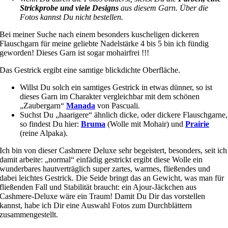
Strickprobe und viele Designs
aus diesem Garn. Über die
Fotos kannst Du nicht bestellen.
Bei meiner Suche nach einem besonders kuscheligen dickeren
Flauschgarn für meine geliebte Nadelstärke 4 bis 5 bin ich fündig
geworden! Dieses Garn ist sogar mohairfrei !!!
Das Gestrick ergibt eine samtige blickdichte Oberfläche.
Willst Du solch ein samtiges Gestrick in etwas dünner, so ist
dieses Garn im Charakter vergleichbar mit dem schönen
„Zaubergarn“
Manada
von Pascuali.
Suchst Du „haarigere“ ähnlich dicke, oder dickere Flauschgarne,
so findest Du hier:
Bruma
(Wolle mit Mohair) und
Prairie
(reine Alpaka).
Ich bin von dieser Cashmere Deluxe sehr begeistert, besonders, seit ich
damit arbeite: „normal“ einfädig gestrickt ergibt diese Wolle ein
wunderbares hautverträglich super zartes, warmes, fließendes und
dabei leichtes Gestrick. Die Seide bringt das an Gewicht, was man für
fließenden Fall und Stabilität braucht: ein Ajour-Jäckchen aus
Cashmere-Deluxe wäre ein Traum! Damit Du Dir das vorstellen
kannst, habe ich Dir eine Auswahl Fotos zum Durchblättern
zusammengestellt.