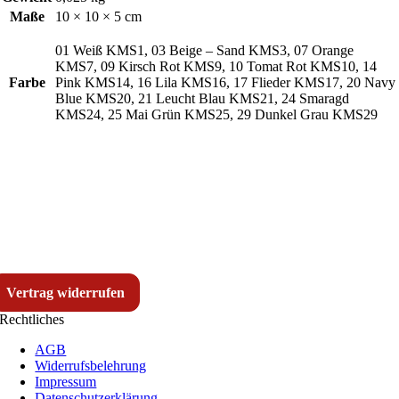
Maße
10 × 10 × 5 cm
01 Weiß KMS1, 03 Beige – Sand KMS3, 07 Orange
KMS7, 09 Kirsch Rot KMS9, 10 Tomat Rot KMS10, 14
Farbe
Pink KMS14, 16 Lila KMS16, 17 Flieder KMS17, 20 Navy
Blue KMS20, 21 Leucht Blau KMS21, 24 Smaragd
KMS24, 25 Mai Grün KMS25, 29 Dunkel Grau KMS29
Vertrag widerrufen
Rechtliches
AGB
Widerrufsbelehrung
Impressum
Datenschutzerklärung