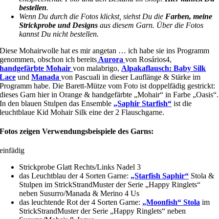
bestellen
.
Wenn Du durch die Fotos klickst, siehst Du die
Farben, meine
Strickprobe und Designs
aus diesem Garn. Über die Fotos
kannst Du nicht bestellen.
Diese Mohairwolle hat es mir angetan … ich habe sie ins Programm
genommen, obschon ich bereits
Aurora
von Rosários4,
handgefärbte Mohair
von malabrigo,
Alpakaflausch: Baby Silk
Lace
und
Manada
von Pascuali in dieser Lauflänge & Stärke im
Programm habe. Die Barett-Mütze vom Foto ist doppelfädig gestrickt:
dieses Garn hier in Orange & handgefärbte „Mohair“ in Farbe „Oasis“.
In den blauen Stulpen das Ensemble
„Saphir Starfish“
ist die
leuchtblaue Kid Mohair Silk eine der 2 Flauschgarne.
Fotos zeigen Verwendungsbeispiele des Garns:
einfädig
Strickprobe Glatt Rechts/Links Nadel 3
das Leuchtblau der 4 Sorten Garne:
„Starfish Saphir“
Stola &
Stulpen im StrickStrandMuster der Serie „Happy Ringlets“
neben Susurro/Manada & Merino 4 Us
das leuchtende Rot der 4 Sorten Garne:
„Moonfish“ Stola
im
StrickStrandMuster der Serie „Happy Ringlets“ neben