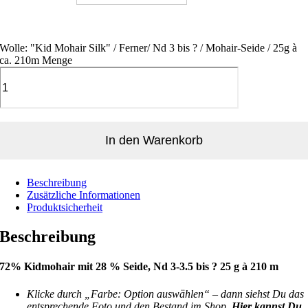
Wolle: "Kid Mohair Silk" / Ferner/ Nd 3 bis ? / Mohair-Seide / 25g à
ca. 210m Menge
In den Warenkorb
Alternative:
Beschreibung
Zusätzliche Informationen
Produktsicherheit
Beschreibung
72% Kidmohair mit 28 % Seide, Nd 3-3.5 bis ? 25 g à 210 m
Klicke durch „Farbe: Option auswählen“ – dann siehst Du das
entsprechende Foto und den Bestand im Shop.
Hier kannst Du