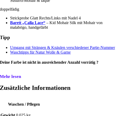
Susurro/Mohair & Iaque
doppelfädig
Strickprobe Glatt Rechts/Links mit Nadel 4
Barett „Calla Lace“
– Kid Mohair Silk mit Mohair von
malabrigo, handgefärbt
Tipp
Umgang mit Strängen & Knäulen verschiedener Partie-Nummer
Waschtipps für Natur Wolle & Garne
Deine Farbe ist nicht in ausreichender Anzahl vorrätig ?
Mehr lesen
Zusätzliche Informationen
Waschen / Pflegen
Gewicht
0,025 kg