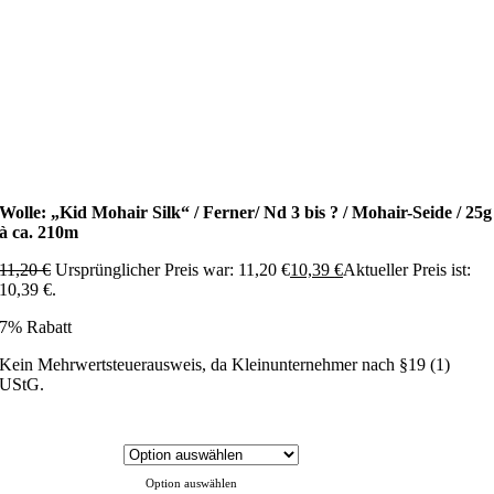
Wolle: „Kid Mohair Silk“ / Ferner/ Nd 3 bis ? / Mohair-Seide / 25g
à ca. 210m
11,20
€
Ursprünglicher Preis war: 11,20 €
10,39
€
Aktueller Preis ist:
10,39 €.
7% Rabatt
Kein Mehrwertsteuerausweis, da Kleinunternehmer nach §19 (1)
UStG.
Option auswählen