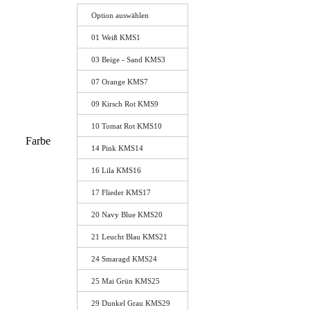
Option auswählen
01 Weiß KMS1
03 Beige - Sand KMS3
07 Orange KMS7
09 Kirsch Rot KMS9
10 Tomat Rot KMS10
Farbe
14 Pink KMS14
16 Lila KMS16
17 Flieder KMS17
20 Navy Blue KMS20
21 Leucht Blau KMS21
24 Smaragd KMS24
25 Mai Grün KMS25
29 Dunkel Grau KMS29