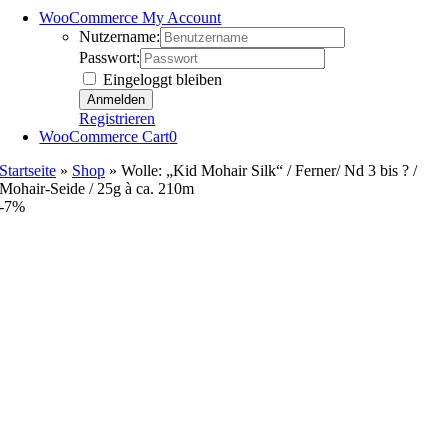
WooCommerce My Account
Nutzername:
Passwort:
Eingeloggt bleiben
Registrieren
WooCommerce Cart
0
Startseite
»
Shop
»
Wolle: „Kid Mohair Silk“ / Ferner/ Nd 3 bis ? /
Mohair-Seide / 25g à ca. 210m
-7%