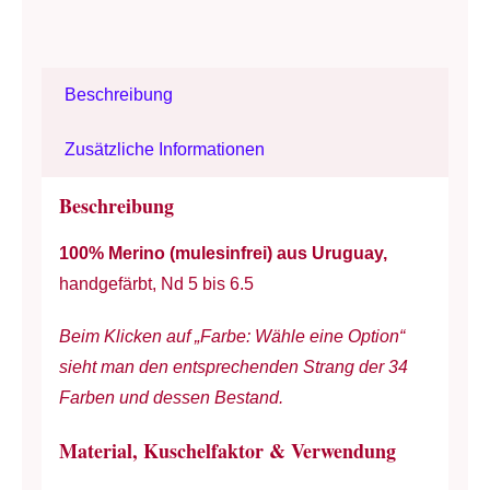
-
Nadel
5
Beschreibung
bis
6.5
Zusätzliche Informationen
/
reine
Beschreibung
Feinmerino
100% Merino (mulesinfrei) aus Uruguay,
-
handgefärbt, Nd 5 bis 6.5
handgefärbt
-
Beim Klicken auf „Farbe: Wähle eine Option“
100
sieht man den entsprechenden Strang der 34
g
Farben und dessen Bestand.
à
192
Material, Kuschelfaktor & Verwendung
m