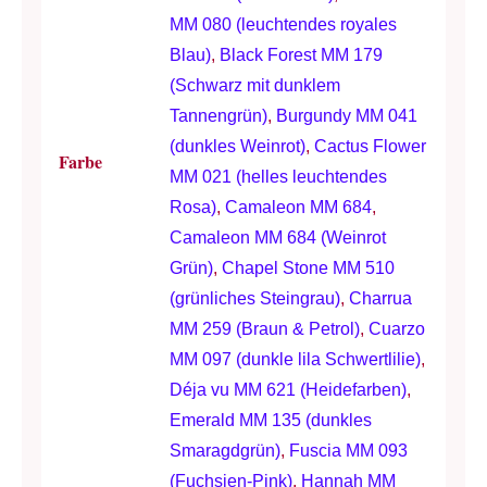
MM 080 (leuchtendes royales
Blau)
,
Black Forest MM 179
(Schwarz mit dunklem
Tannengrün)
,
Burgundy MM 041
(dunkles Weinrot)
,
Cactus Flower
Farbe
MM 021 (helles leuchtendes
Rosa)
,
Camaleon MM 684
,
Camaleon MM 684 (Weinrot
Grün)
,
Chapel Stone MM 510
(grünliches Steingrau)
,
Charrua
MM 259 (Braun & Petrol)
,
Cuarzo
MM 097 (dunkle lila Schwertlilie)
,
Déja vu MM 621 (Heidefarben)
,
Emerald MM 135 (dunkles
Smaragdgrün)
,
Fuscia MM 093
(Fuchsien-Pink)
,
Hannah MM