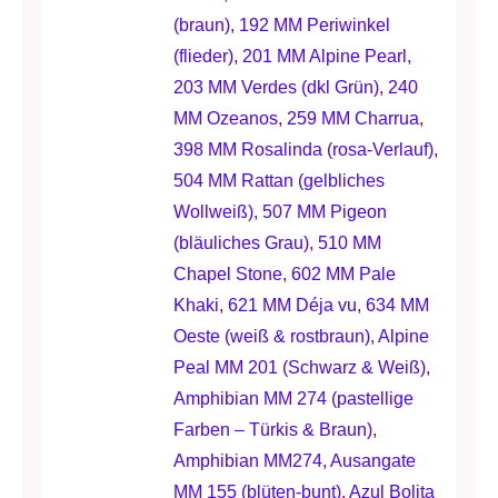
(braun)
,
192 MM Periwinkel
(flieder)
,
201 MM Alpine Pearl
,
203 MM Verdes (dkl Grün)
,
240
MM Ozeanos
,
259 MM Charrua
,
398 MM Rosalinda (rosa-Verlauf)
,
504 MM Rattan (gelbliches
Wollweiß)
,
507 MM Pigeon
(bläuliches Grau)
,
510 MM
Chapel Stone
,
602 MM Pale
Khaki
,
621 MM Déja vu
,
634 MM
Oeste (weiß & rostbraun)
,
Alpine
Peal MM 201 (Schwarz & Weiß)
,
Amphibian MM 274 (pastellige
Farben – Türkis & Braun)
,
Amphibian MM274
,
Ausangate
MM 155 (blüten-bunt)
,
Azul Bolita