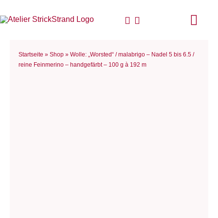
Zum
Inhalt
Togg
springen
Navi
Start
Startseite
»
Shop
»
Wolle: „Worsted“ / malabrigo – Nadel 5 bis 6.5 /
reine Feinmerino – handgefärbt – 100 g à 192 m
Anlei
Stric
Für D
Woll
Philo
Blog