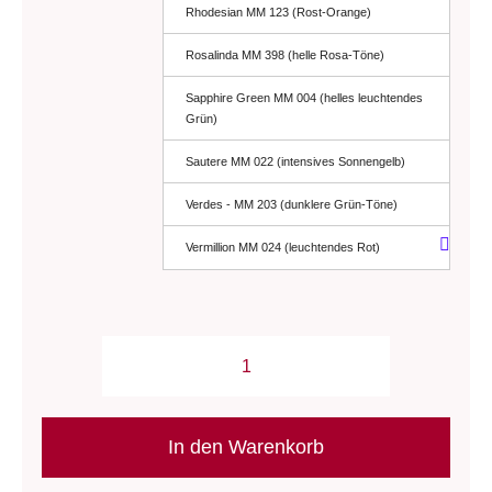
Rhodesian MM 123 (Rost-Orange)
Rosalinda MM 398 (helle Rosa-Töne)
Sapphire Green MM 004 (helles leuchtendes
Grün)
Sautere MM 022 (intensives Sonnengelb)
Verdes - MM 203 (dunklere Grün-Töne)
Vermillion MM 024 (leuchtendes Rot)
Wolle:
"Worsted"
/
In den Warenkorb
malabrigo