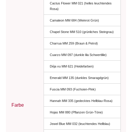
Cactus Flower MM 021 (helles leuchtendes
Rosa)
Camaleon MM 684 (Weinrot Grün)
Chapel Stone MM 510 (grünliches Steingrau)
Charrua MM 259 (Braun & Petrol)
Cuarzo MM 097 (dunkle lila Schwertlilie)
Déja vu MM 621 (Heidefarben)
Emerald MM 135 (dunkles Smaragdgrün)
Fuscia MM 093 (Fuchsien-Pink)
Hannah MM 335 (gedecktes Hellblau-Rosa)
Farbe
Hojas MM 880 (Pflanzen Grün-Töne)
Jewel Blue MM 032 (leuchtendes Hellblau)