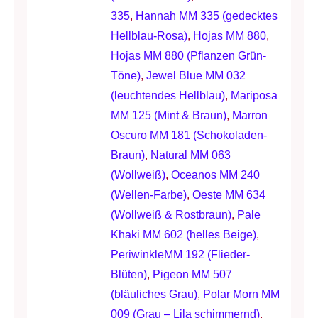
335
,
Hannah MM 335 (gedecktes
Hellblau-Rosa)
,
Hojas MM 880
,
Hojas MM 880 (Pflanzen Grün-
Töne)
,
Jewel Blue MM 032
(leuchtendes Hellblau)
,
Mariposa
MM 125 (Mint & Braun)
,
Marron
Oscuro MM 181 (Schokoladen-
Braun)
,
Natural MM 063
(Wollweiß)
,
Oceanos MM 240
(Wellen-Farbe)
,
Oeste MM 634
(Wollweiß & Rostbraun)
,
Pale
Khaki MM 602 (helles Beige)
,
PeriwinkleMM 192 (Flieder-
Blüten)
,
Pigeon MM 507
(bläuliches Grau)
,
Polar Morn MM
009 (Grau – Lila schimmernd)
,