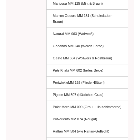
Mariposa MM 125 (Mint & Braun)
Marron Oscuro MM 181 (Schokoladen-
Braun)
Natural MM 063 (Wollweiß)
Oceanos MM 240 (Wellen-Farbe)
Oeste MM 634 (Wollweiß & Rostbraun)
Pale Khaki MM 602 (helles Beige)
PeriwinkleMM 192 (Flieder-Blüten)
Pigeon MM 507 (bläuliches Grau)
Polar Morn MM 009 (Grau - Lila schimmernd)
Polvoriento MM 074 (Nougat)
Rattan MM 504 (wie Rattan-Geflecht)