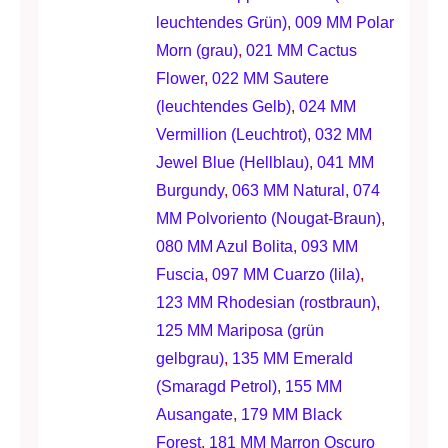
leuchtendes Grün)
,
009 MM Polar
Morn (grau)
,
021 MM Cactus
Flower
,
022 MM Sautere
(leuchtendes Gelb)
,
024 MM
Vermillion (Leuchtrot)
,
032 MM
Jewel Blue (Hellblau)
,
041 MM
Burgundy
,
063 MM Natural
,
074
MM Polvoriento (Nougat-Braun)
,
080 MM Azul Bolita
,
093 MM
Fuscia
,
097 MM Cuarzo (lila)
,
123 MM Rhodesian (rostbraun)
,
125 MM Mariposa (grün
gelbgrau)
,
135 MM Emerald
(Smaragd Petrol)
,
155 MM
Ausangate
,
179 MM Black
Forest
,
181 MM Marron Oscuro