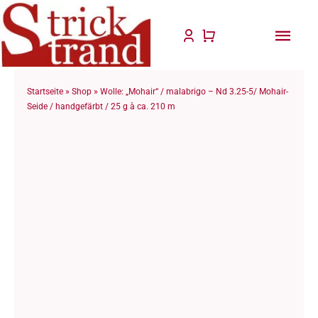
Zum
Inhalt
Togg
springen
Navi
Start
Startseite
»
Shop
»
Wolle: „Mohair“ / malabrigo – Nd 3.25-5/ Mohair-
Seide / handgefärbt / 25 g à ca. 210 m
Anlei
Stric
Für D
Wolle
Philo
Blog