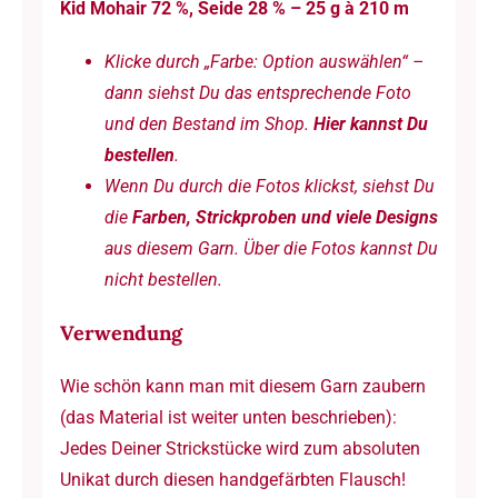
Kid Mohair 72 %, Seide 28 % – 25 g à 210 m
/
25
Klicke durch „Farbe: Option auswählen“ –
g
dann siehst Du das entsprechende Foto
à
und den Bestand im Shop.
Hier kannst Du
ca.
bestellen
.
210
Wenn Du durch die Fotos klickst, siehst Du
m
die
Farben, Strickproben und viele Designs
Menge
aus diesem Garn. Über die Fotos kannst Du
nicht bestellen.
Verwendung
Wie schön kann man mit diesem Garn zaubern
(das Material ist weiter unten beschrieben):
Jedes Deiner Strickstücke wird zum absoluten
Unikat durch diesen handgefärbten Flausch!