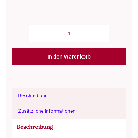
Wolle:
"Mohair"
/
In den Warenkorb
malabrigo
-
Alternative:
Nd
3.25-
Beschreibung
5/
Mohair-
Zusätzliche Informationen
Seide
/
Beschreibung
handgefärbt