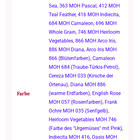
Sea
,
363 MOH Pascal
,
412 MOH
Teal Feather
,
416 MOH Indiecita
,
684 MOH Camaleon
,
696 MOH
Whole Grain
,
746 MOH Heirloom
Vegetables
,
866 MOH Arco Iris
,
886 MOH Diana
,
Arco Iris MOH
866 (Blütenfarben)
,
Camaleon
MOH 684 (Traube-Türkis-Petrol)
,
Cereza MOH 033 (Kirsche der
Ortenau)
,
Diana MOH 886
Farbe
(warme Erdfarben)
,
English Rose
MOH 057 (Rosenfarben)
,
Frank
Ochre MOH 035 (Senfgelb)
,
Heirloom Vegetables MOH 746
(Farbe des "Urgemüses" mit Pink)
,
Indiecita MOH 416
,
Oasis MOH