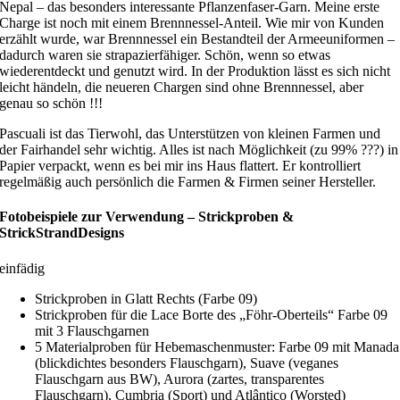
Nepal – das besonders interessante Pflanzenfaser-Garn. Meine erste
Charge ist noch mit einem Brennnessel-Anteil. Wie mir von Kunden
erzählt wurde, war Brennnessel ein Bestandteil der Armeeuniformen –
dadurch waren sie strapazierfähiger. Schön, wenn so etwas
wiederentdeckt und genutzt wird. In der Produktion lässt es sich nicht
leicht händeln, die neueren Chargen sind ohne Brennnessel, aber
genau so schön !!!
Pascuali ist das Tierwohl, das Unterstützen von kleinen Farmen und
der Fairhandel sehr wichtig. Alles ist nach Möglichkeit (zu 99% ???) in
Papier verpackt, wenn es bei mir ins Haus flattert. Er kontrolliert
regelmäßig auch persönlich die Farmen & Firmen seiner Hersteller.
Fotobeispiele zur
Verwendung –
Strickproben &
StrickStrandDesigns
einfädig
Strickproben in Glatt Rechts (Farbe 09)
Strickproben für die Lace Borte des „Föhr-Oberteils“ Farbe 09
mit 3 Flauschgarnen
5 Materialproben für Hebemaschenmuster: Farbe 09 mit Manada
(blickdichtes besonders Flauschgarn), Suave (veganes
Flauschgarn aus BW), Aurora (zartes, transparentes
Flauschgarn), Cumbria (Sport) und Atlântico (Worsted)