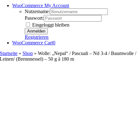
WooCommerce My Account
Nutzername:
Passwort:
Eingeloggt bleiben
Registrieren
WooCommerce Cart
0
Startseite
»
Shop
»
Wolle: „Nepal“ / Pascuali – Nd 3-4 / Baumwolle /
Leinen/ (Brennnessel) – 50 g à 180 m