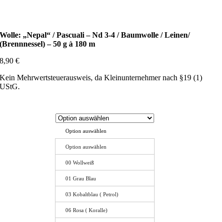
Wolle: „Nepal“ / Pascuali – Nd 3-4 / Baumwolle / Leinen/
(Brennnessel) – 50 g à 180 m
8,90
€
Kein Mehrwertsteuerausweis, da Kleinunternehmer nach §19 (1)
UStG.
Option auswählen
Option auswählen
00 Wollweiß
01 Grau Blau
03 Kobaltblau ( Petrol)
06 Rosa ( Koralle)