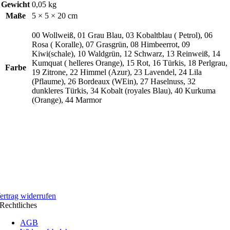
Gewicht
0,05 kg
Maße
5 × 5 × 20 cm
00 Wollweiß, 01 Grau Blau, 03 Kobaltblau ( Petrol), 06
Rosa ( Koralle), 07 Grasgrün, 08 Himbeerrot, 09
Kiwi(schale), 10 Waldgrün, 12 Schwarz, 13 Reinweiß, 14
Kumquat ( helleres Orange), 15 Rot, 16 Türkis, 18 Perlgrau,
Farbe
19 Zitrone, 22 Himmel (Azur), 23 Lavendel, 24 Lila
(Pflaume), 26 Bordeaux (WEin), 27 Haselnuss, 32
dunkleres Türkis, 34 Kobalt (royales Blau), 40 Kurkuma
(Orange), 44 Marmor
ertrag widerrufen
Rechtliches
AGB