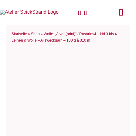
Zum
Inhalt
Togg
springen
Navi
Start
Startseite
»
Shop
»
Wolle: „Alvor (print)“ / Rosários4 – Nd 3 bis 4 –
Leinen & Wolle – Allzweckgarn – 100 g à 310 m
Anlei
Stric
Für D
Woll
Philo
Blog