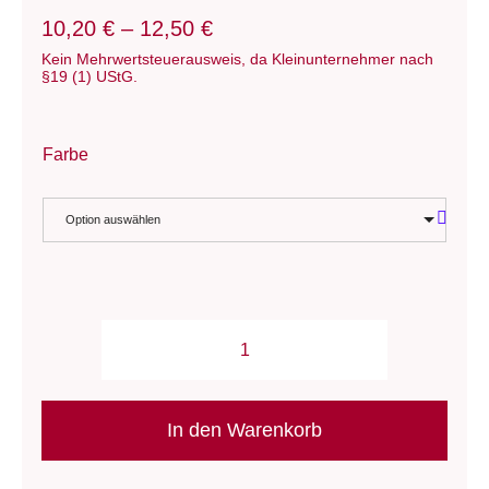
10,20
€
–
12,50
€
Kein Mehrwertsteuerausweis, da Kleinunternehmer nach
§19 (1) UStG.
Farbe
Option auswählen
Wolle:
"Alvor
(print)"
In den Warenkorb
/
Rosários4