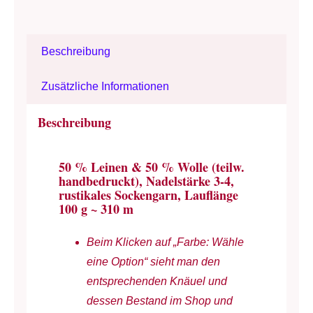
Alternative:
-
Nd
Beschreibung
3
bis
Zusätzliche Informationen
4
-
Beschreibung
Leinen
&
50 % Leinen & 50 % Wolle (teilw.
Wolle
handbedruckt), Nadelstärke 3-4,
rustikales Sockengarn, Lauflänge
-
100 g ~ 310 m
Allzweckgarn
-
Beim Klicken auf „Farbe: Wähle
100
eine Option“ sieht man den
g
entsprechenden Knäuel und
à
dessen Bestand im Shop und
310