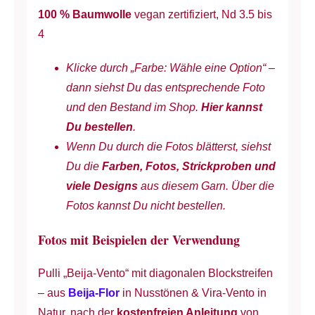
100 % Baumwolle
vegan zertifiziert, Nd 3.5 bis
-
4
Effektgarn
-
Klicke durch „Farbe: Wähle eine Option“ –
frotteeartig
dann siehst Du das entsprechende Foto
-
und den Bestand im Shop.
Hier kannst
50
Du bestellen
.
g
Wenn Du durch die Fotos blätterst, siehst
à
Du die
Farben, Fotos, Strickproben und
ca.
viele Designs
aus diesem Garn. Über die
150
Fotos kannst Du nicht bestellen.
m
Menge
Fotos mit Beispielen der Verwendung
Pulli „Beija-Vento“ mit diagonalen Blockstreifen
– aus
Beija-Flor
in Nusstönen & Vira-Vento in
Natur, nach der
kostenfreien Anleitung
von