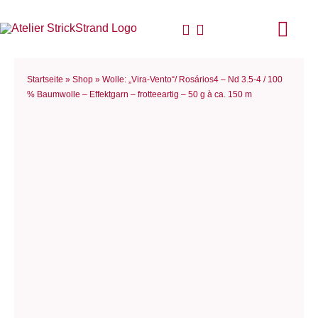
Zum
Inhalt
Togg
springen
Navi
Start
Startseite
»
Shop
»
Wolle: „Vira-Vento“/ Rosários4 – Nd 3.5-4 / 100
% Baumwolle – Effektgarn – frotteeartig – 50 g à ca. 150 m
Anlei
Stric
Für D
Woll
Philo
Blog