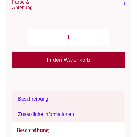
Farbe &
Anleitung
Wolle:
"Vira-
Vento"/
In den Warenkorb
Rosários4
-
Nd
3.5-
Beschreibung
4
/
Zusätzliche Informationen
100
%
Beschreibung
Baumwolle