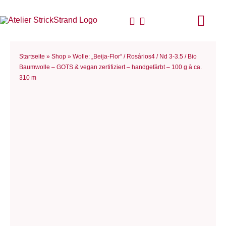
Zum
Inhalt
Togg
springen
Navi
Start
Startseite
»
Shop
»
Wolle: „Beija-Flor“ / Rosários4 / Nd 3-3.5 / Bio
Baumwolle – GOTS & vegan zertifiziert – handgefärbt – 100 g à ca.
310 m
Anlei
Stric
Für D
Woll
Philo
Blog