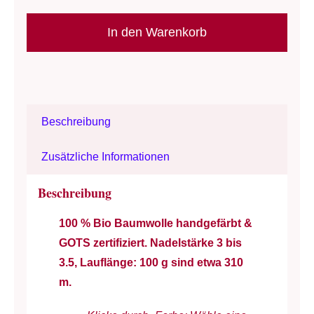
"Beija-
Flor"
In den Warenkorb
/
Rosários4
Alternative:
/
Nd
Beschreibung
3-
3.5
Zusätzliche Informationen
/
Bio
Beschreibung
Baumwolle
100 % Bio Baumwolle handgefärbt &
-
GOTS zertifiziert.
Nadelstärke 3 bis
GOTS
3.5, Lauflänge: 100 g sind etwa 310
&
m.
vegan
zertifiziert