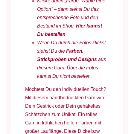
Klicke durch „Farbe: Wähle eine
-
Option“ – dann siehst Du das
handgefärbt
entsprechende Foto und den
-
Bestand im Shop.
Hier kannst
100
Du bestellen
.
g
Wenn Du durch die Fotos klickst,
à
siehst Du die
Farben,
ca.
Strickproben und Designs
aus
310
diesem Garn. Über die Fotos
m
kannst Du nicht bestellen.
Menge
Möchtest Du den individuellen Touch?
Mit diesem handbedruckten Garn wird
Dein Gestrick oder Dein gehäkeltes
Schätzchen zum Unikat! Ein tolles
Garn in fröhlichen hellen Farben mit
großer Lauflänge. Diese Dicke bzw