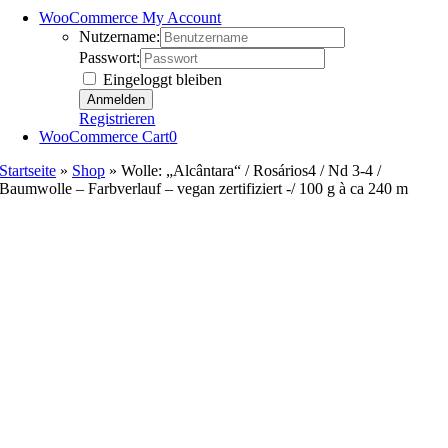
WooCommerce My Account
Nutzername:
Passwort:
Eingeloggt bleiben
Registrieren
WooCommerce Cart
0
Startseite
»
Shop
»
Wolle: „Alcântara“ / Rosários4 / Nd 3-4 /
Baumwolle – Farbverlauf – vegan zertifiziert -/ 100 g à ca 240 m