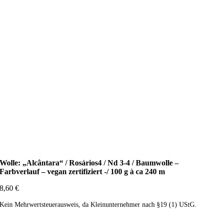
Wolle: „Alcântara“ / Rosários4 / Nd 3-4 / Baumwolle –
Farbverlauf – vegan zertifiziert -/ 100 g à ca 240 m
8,60
€
Kein Mehrwertsteuerausweis, da Kleinunternehmer nach §19 (1) UStG.