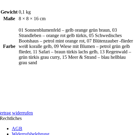
Gewicht
0,1 kg
Maße
8 × 8 × 16 cm
01 Sonnenblumenfeld – gelb orange grün braun, 03
Strandleben – orange rot gelb türkis, 05 Schwedisches
Bootshaus – petrol mint orange rot, 07 Blütenzauber -flieder
Farbe
weiß koralle gelb, 09 Wiese mit Blumen – petrol grün gelb
flieder, 11 Safari – braun türkis lachs gelb, 13 Regenwald –
grün türkis grau curry, 15 Meer & Strand – blau hellblau
grau sand
ertrag widerrufen
Rechtliches
AGB
Widerrufsbelehrung