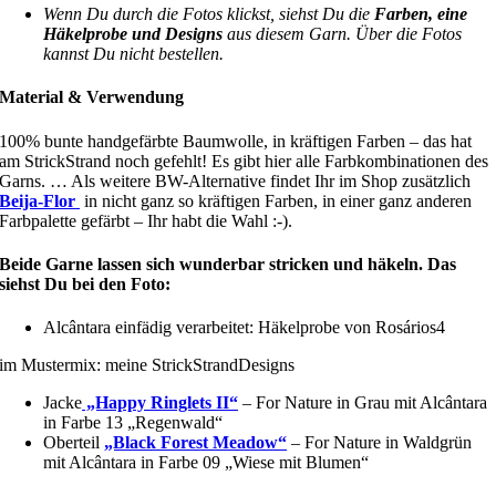
Wenn Du durch die Fotos klickst, siehst Du die
Farben, eine
Häkelprobe und Designs
aus diesem Garn. Über die Fotos
kannst Du nicht bestellen.
Material & Verwendung
100% bunte handgefärbte Baumwolle, in kräftigen Farben – das hat
am StrickStrand noch gefehlt! Es gibt hier alle Farbkombinationen des
Garns. … Als weitere BW-Alternative findet Ihr im Shop zusätzlich
Beija-Flor
in nicht ganz so kräftigen Farben, in einer ganz anderen
Farbpalette gefärbt – Ihr habt die Wahl :-).
Beide Garne lassen sich wunderbar stricken und häkeln. Das
siehst Du bei den Foto:
Alcântara einfädig verarbeitet: Häkelprobe von Rosários4
im Mustermix: meine StrickStrandDesigns
Jacke
„Happy Ringlets II“
– For Nature in Grau mit Alcântara
in Farbe 13 „Regenwald“
Oberteil
„Black Forest Meadow“
– For Nature in Waldgrün
mit Alcântara in Farbe 09 „Wiese mit Blumen“