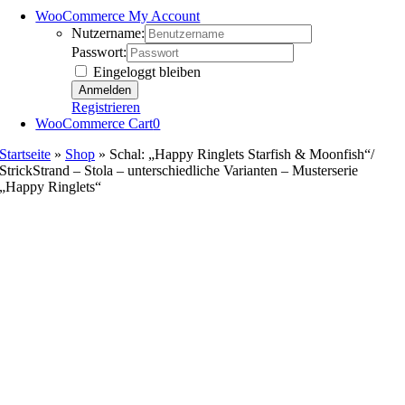
WooCommerce My Account
Nutzername:
Passwort:
Eingeloggt bleiben
Registrieren
WooCommerce Cart
0
Startseite
»
Shop
»
Schal: „Happy Ringlets Starfish & Moonfish“/
StrickStrand – Stola – unterschiedliche Varianten – Musterserie
„Happy Ringlets“