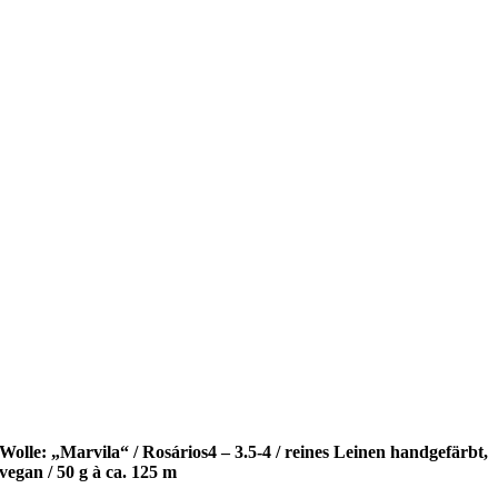
Wolle: „Marvila“ / Rosários4 – 3.5-4 / reines Leinen handgefärbt,
vegan / 50 g à ca. 125 m