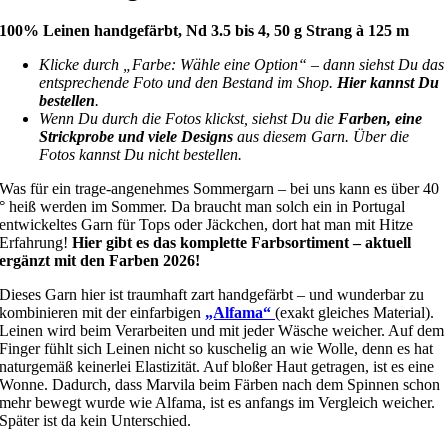
100% Leinen handgefärbt, Nd 3.5 bis 4, 50 g Strang à 125 m
Klicke durch „Farbe: Wähle eine Option“ – dann siehst Du das
entsprechende Foto und den Bestand im Shop.
Hier kannst Du
bestellen
.
Wenn Du durch die Fotos klickst, siehst Du die
Farben, eine
Strickprobe und viele Designs
aus diesem Garn. Über die
Fotos kannst Du nicht bestellen.
Was für ein trage-angenehmes Sommergarn – bei uns kann es über 40
° heiß werden im Sommer. Da braucht man solch ein in Portugal
entwickeltes Garn für Tops oder Jäckchen, dort hat man mit Hitze
Erfahrung!
Hier gibt es das komplette Farbsortiment – aktuell
ergänzt mit den Farben 2026!
Dieses Garn hier ist traumhaft zart handgefärbt – und wunderbar zu
kombinieren mit der einfarbigen
„Alfama“
(exakt gleiches Material).
Leinen wird beim Verarbeiten und mit jeder Wäsche weicher. Auf dem
Finger fühlt sich Leinen nicht so kuschelig an wie Wolle, denn es hat
naturgemäß keinerlei Elastizität. Auf bloßer Haut getragen, ist es eine
Wonne. Dadurch, dass Marvila beim Färben nach dem Spinnen schon
mehr bewegt wurde wie Alfama, ist es anfangs im Vergleich weicher.
Später ist da kein Unterschied.