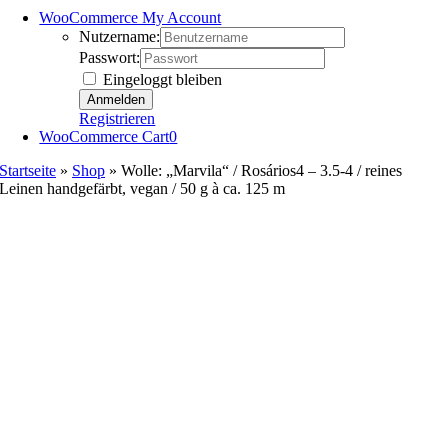
WooCommerce My Account
Nutzername:
Passwort:
Eingeloggt bleiben
Registrieren
WooCommerce Cart
0
Startseite
»
Shop
»
Wolle: „Marvila“ / Rosários4 – 3.5-4 / reines
Leinen handgefärbt, vegan / 50 g à ca. 125 m