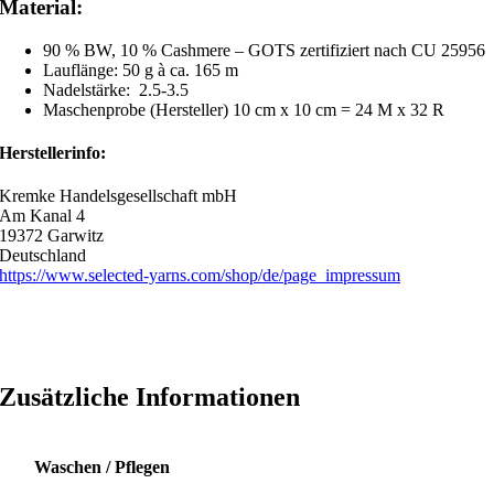
Material:
90 % BW, 10 % Cashmere – GOTS zertifiziert nach CU 25956
Lauflänge: 50 g à ca. 165 m
Nadelstärke: 2.5-3.5
Maschenprobe (Hersteller) 10 cm x 10 cm = 24 M x 32 R
Herstellerinfo:
Kremke Handelsgesellschaft mbH
Am Kanal 4
19372 Garwitz
Deutschland
https://www.selected-yarns.com/shop/de/page_impressum
Zusätzliche Informationen
Waschen / Pflegen