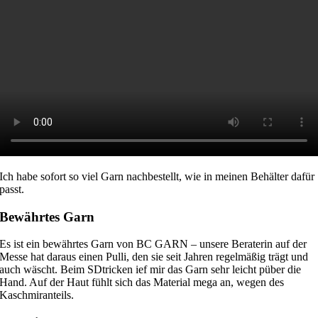
Ich habe sofort so viel Garn nachbestellt, wie in meinen Behälter dafür
passt.
Bewährtes Garn
Es ist ein bewährtes Garn von BC GARN – unsere Beraterin auf der
Messe hat daraus einen Pulli, den sie seit Jahren regelmäßig trägt und
auch wäscht. Beim SDtricken ief mir das Garn sehr leicht püber die
Hand. Auf der Haut fühlt sich das Material mega an, wegen des
Kaschmiranteils.