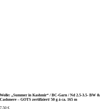
Wolle: „Summer in Kashmir“ / BC-Garn / Nd 2.5-3.5- BW &
Cashmere – GOTS zertifiziert/ 50 g à ca. 165 m
7,50
€