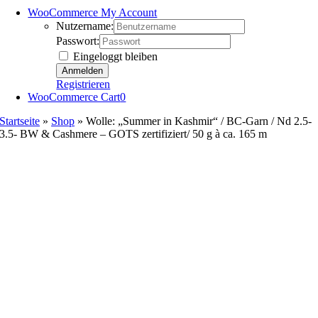
WooCommerce My Account
Nutzername:
Passwort:
Eingeloggt bleiben
Registrieren
WooCommerce Cart
0
Startseite
»
Shop
»
Wolle: „Summer in Kashmir“ / BC-Garn / Nd 2.5-
3.5- BW & Cashmere – GOTS zertifiziert/ 50 g à ca. 165 m