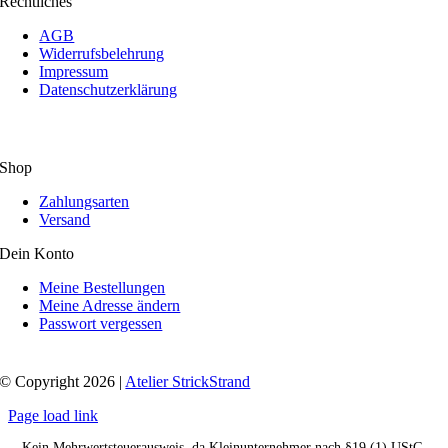
Rechtliches
AGB
Widerrufsbelehrung
Impressum
Datenschutzerklärung
Shop
Zahlungsarten
Versand
Dein Konto
Meine Bestellungen
Meine Adresse ändern
Passwort vergessen
© Copyright 2026 |
Atelier StrickStrand
Page load link
Kein Mehrwertsteuerausweis, da Kleinunternehmer nach §19 (1) UStG.