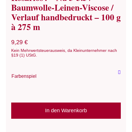
Baumwolle-Leinen-Viscose /
Verlauf handbedruckt – 100 g
à 275 m
9,29
€
Kein Mehrwertsteuerausweis, da Kleinunternehmer nach
§19 (1) UStG.
Farbenspiel
Wolle:
"Bem-
In den Warenkorb
me-
Quer"