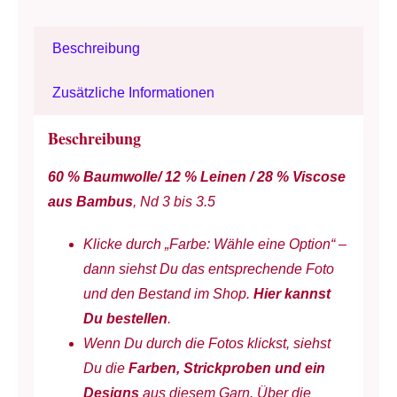
/
Rosários4
Beschreibung
-
Nd
Zusätzliche Informationen
3-
3.5
Beschreibung
/
60 % Baumwolle/ 12 % Leinen / 28 % Viscose
Baumwolle-
aus Bambus
, Nd 3 bis 3.5
Leinen-
Viscose
Klicke durch „Farbe: Wähle eine Option“ –
/
dann siehst Du das entsprechende Foto
Verlauf
und den Bestand im Shop.
Hier kannst
handbedruckt
Du bestellen
.
-
Wenn Du durch die Fotos klickst, siehst
100
Du die
Farben, Strickproben und ein
g
Designs
aus diesem Garn. Über die