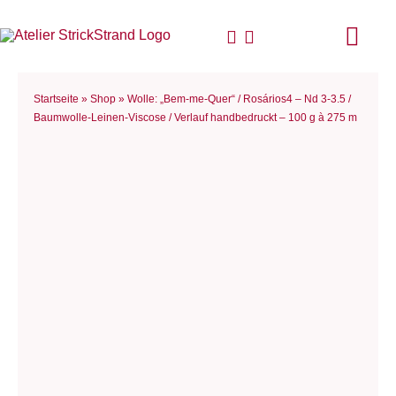
Zum
Inhalt
Togg
springen
Navi
Start
Startseite
»
Shop
»
Wolle: „Bem-me-Quer“ / Rosários4 – Nd 3-3.5 /
Baumwolle-Leinen-Viscose / Verlauf handbedruckt – 100 g à 275 m
Anlei
Stric
Für D
Woll
Philo
Blog