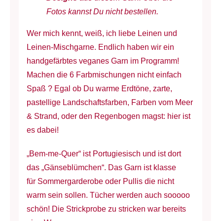
à
Fotos kannst Du nicht bestellen.
275
m
Wer mich kennt, weiß, ich liebe Leinen und
Menge
Leinen-Mischgarne. Endlich haben wir ein
handgefärbtes veganes Garn im Programm!
Machen die 6 Farbmischungen nicht einfach
Spaß ? Egal ob Du warme Erdtöne, zarte,
pastellige Landschaftsfarben, Farben vom Meer
& Strand, oder den Regenbogen magst: hier ist
es dabei!
„Bem-me-Quer“ ist Portugiesisch und ist dort
das „Gänseblümchen“. Das Garn ist klasse
für Sommergarderobe oder Pullis die nicht
warm sein sollen. Tücher werden auch sooooo
schön! Die Strickprobe zu stricken war bereits