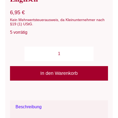
6,95
€
Kein Mehrwertsteuerausweis, da Kleinunternehmer nach
§19 (1) UStG.
5 vorrätig
Anleitung:
Jacke/
baa
In den Warenkorb
ram
ewe
-
"Orla"
Beschreibung
Aran
Jacke