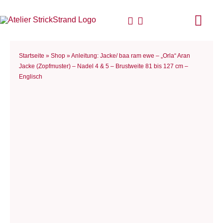
Zum
Inhalt
Togg
springen
Navi
Start
Startseite
»
Shop
»
Anleitung: Jacke/ baa ram ewe – „Orla“ Aran
Jacke (Zopfmuster) – Nadel 4 & 5 – Brustweite 81 bis 127 cm –
Englisch
Anlei
Stric
Für D
Woll
Philo
Blog