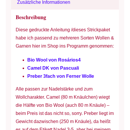
Zusätzliche Informationen
(Zopfmuster)
-
Beschreibung
Nadel
Diese gedruckte Anleitung /dieses Strickpaket
4
habe ich passend zu mehreren Sorten Wollen &
&
Garnen hier im Shop ins Programm genommen:
5
-
Bio Wool von Rosários4
Brustweite
Camel DK von Pascuali
81
Preber 3fach von Ferner Wolle
bis
127
Alle passen zur Nadelstärke und zum
cm
Wollcharakter. Camel (80 m Knäulchen) wiegt
-
die Hälfte von Bio Wool (auch 80 m Knäule) –
Englisch
beim Preis ist das nicht so, sorry. Preber liegt im
Menge
Gewicht dazwischen (250 m Knäule), da heißt
es auf dem Etikett Nadel 3-5, aber bei meinem