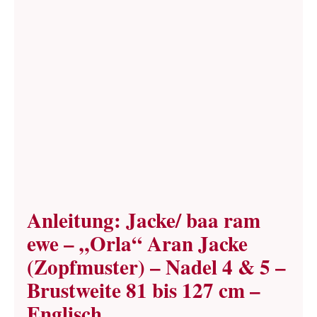
Term
Links
Konta
Vers
Zahl
Anleitung: Jacke/ baa ram
Ware
ewe – „Orla“ Aran Jacke
(Zopfmuster) – Nadel 4 & 5 –
Mein
Brustweite 81 bis 127 cm –
Englisch
Recht