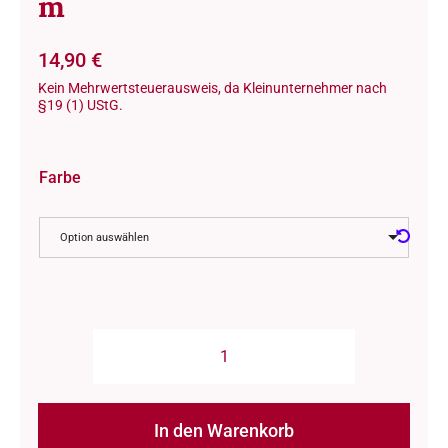
m
14,90
€
Kein Mehrwertsteuerausweis, da Kleinunternehmer nach
§19 (1) UStG.
Farbe
Option auswählen
Wolle:
"Camel
DK"
In den Warenkorb