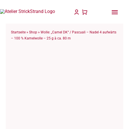
Zum
Inhalt
Togg
springen
Navi
Start
Startseite
»
Shop
»
Wolle: „Camel DK“ / Pascuali – Nadel 4 aufwärts
– 100 % Kamelwolle – 25 g à ca. 80 m
Anlei
Stric
Für D
Wolle
Philo
Blog