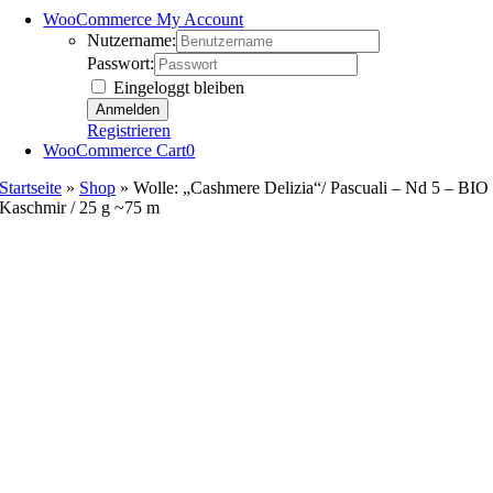
WooCommerce My Account
Nutzername:
Passwort:
Eingeloggt bleiben
Registrieren
WooCommerce Cart
0
Startseite
»
Shop
»
Wolle: „Cashmere Delizia“/ Pascuali – Nd 5 – BIO
Kaschmir / 25 g ~75 m