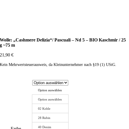
Wolle: „Cashmere Delizia“/ Pascuali – Nd 5 – BIO Kaschmir / 25
g ~75 m
21,90
€
Kein Mehrwertsteuerausweis, da Kleinunternehmer nach §19 (1) UStG.
Option auswählen
Option auswählen
02 Kohle
28 Rubin
40 Denim
Farbe