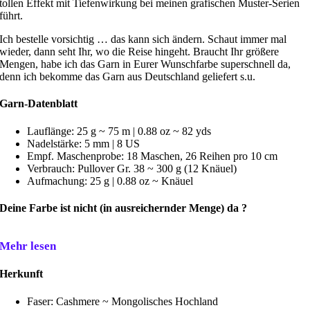
tollen Effekt mit Tiefenwirkung bei meinen grafischen Muster-Serien
führt.
Ich bestelle vorsichtig … das kann sich ändern. Schaut immer mal
wieder, dann seht Ihr, wo die Reise hingeht. Braucht Ihr größere
Mengen, habe ich das Garn in Eurer Wunschfarbe superschnell da,
denn ich bekomme das Garn aus Deutschland geliefert s.u.
Garn-Datenblatt
Lauflänge: 25 g ~ 75 m | 0.88 oz ~ 82 yds
Nadelstärke: 5 mm | 8 US
Empf. Maschenprobe: 18 Maschen, 26 Reihen pro 10 cm
Verbrauch: Pullover Gr. 38 ~ 300 g (12 Knäuel)
Aufmachung: 25 g | 0.88 oz ~ Knäuel
Deine Farbe ist nicht (in ausreichernder Menge) da ?
Mehr lesen
Herkunft
Faser: Cashmere ~ Mongolisches Hochland