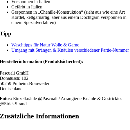
Versponnen in Italien
Gefärbt in Italien
Gesponnen in „Chenille-Konstruktion“ (sieht aus wie eine Art
Kordel, kettgarnartig, aber aus einem Dochtgarn versponnen in
einem Spezialverfahren)
Tipp
Waschtipps für Natur Wolle & Garne
Umgang mit Strängen & Knäulen verschiedener Partie-Nummer
Herstellerinformation (Produktsicherheit):
Pascuali GmbH
Donatusstr. 102
50259 Pulheim-Brauweiler
Deutschland
Fotos:
Einzelknäule @Pascuali / Arrangierte Knäule & Gestricktes
@StrickStrand
Zusätzliche Informationen