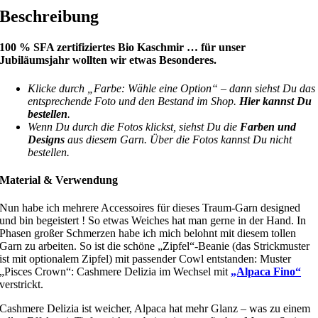
Beschreibung
100 % SFA zertifiziertes Bio Kaschmir
… für unser
Jubiläumsjahr wollten wir etwas Besonderes.
Klicke durch „Farbe: Wähle eine Option“ – dann siehst Du das
entsprechende Foto und den Bestand im Shop.
Hier kannst Du
bestellen
.
Wenn Du durch die Fotos klickst, siehst Du die
Farben und
Designs
aus diesem Garn. Über die Fotos kannst Du nicht
bestellen.
Material & Verwendung
Nun habe ich mehrere Accessoires für dieses Traum-Garn designed
und bin begeistert ! So etwas Weiches hat man gerne in der Hand. In
Phasen großer Schmerzen habe ich mich belohnt mit diesem tollen
Garn zu arbeiten. So ist die schöne „Zipfel“-Beanie (das Strickmuster
ist mit optionalem Zipfel) mit passender Cowl entstanden: Muster
„Pisces Crown“: Cashmere Delizia im Wechsel mit
„Alpaca Fino“
verstrickt.
Cashmere Delizia ist weicher, Alpaca hat mehr Glanz – was zu einem