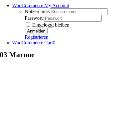
WooCommerce My Account
Nutzername:
Passwort:
Eingeloggt bleiben
Registrieren
WooCommerce Cart
0
03 Marone