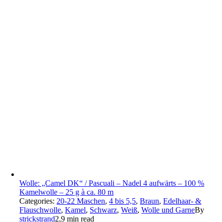
Wolle: „Camel DK“ / Pascuali – Nadel 4 aufwärts – 100 %
Kamelwolle – 25 g à ca. 80 m
Categories:
20-22 Maschen
,
4 bis 5,5
,
Braun
,
Edelhaar- &
Flauschwolle
,
Kamel
,
Schwarz
,
Weiß
,
Wolle und Garne
By
strickstrand
2,9 min read